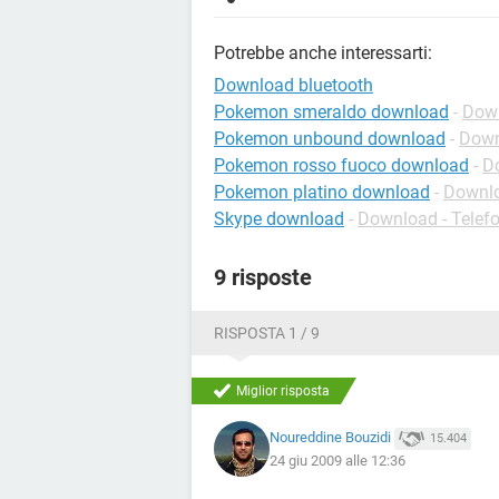
Potrebbe anche interessarti:
Download bluetooth
Pokemon smeraldo download
-
Down
Pokemon unbound download
-
Down
Pokemon rosso fuoco download
-
D
Pokemon platino download
-
Downlo
Skype download
-
Download - Telefo
9 risposte
RISPOSTA 1 / 9
Miglior risposta
Noureddine Bouzidi
15.404
24 giu 2009 alle 12:36