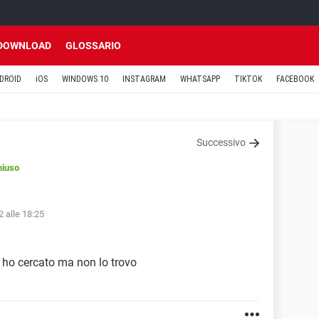
DOWNLOAD
GLOSSARIO
DROID
iOS
WINDOWS 10
INSTAGRAM
WHATSAPP
TIKTOK
FACEBOOK
Successivo
hiuso
 alle 18:25
o, ho cercato ma non lo trovo