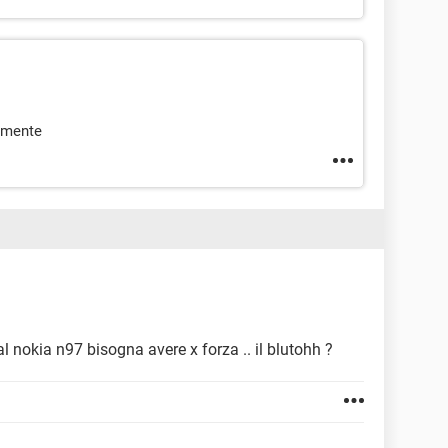
tamente
l nokia n97 bisogna avere x forza .. il blutohh ?