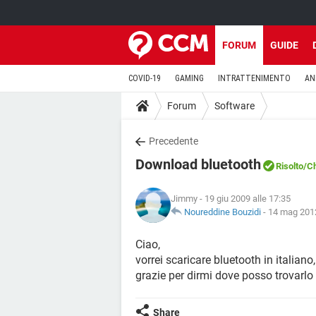
FORUM
GUIDE
COVID-19
GAMING
INTRATTENIMENTO
AN
Forum
Software
Precedente
Download bluetooth
Risolto
/C
Jimmy
- 19 giu 2009 alle 17:35
Noureddine Bouzidi
-
14 mag 2012
Ciao,
vorrei scaricare bluetooth in italian
grazie per dirmi dove posso trovarlo
Share