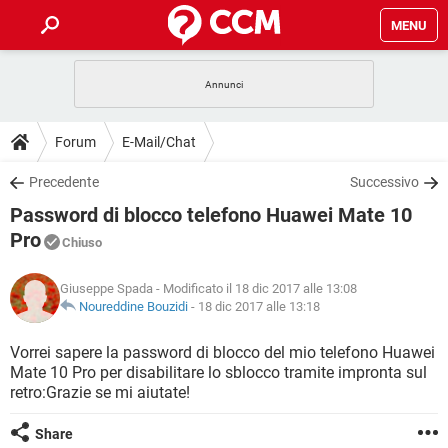
MENU
HOME
COVID-19
GAMING
GUIDE
Forum
E-Mail/Chat
INTRATTENIMENTO
ANDROID
COVID-19
GAMING
DOWNLOAD
Precedente
Successivo
iOS
WINDOWS 10
INTRATTENIMENTO
ANDROID
Password di blocco telefono Huawei Mate 10
INSTAGRAM
COVID-19
WHATSAPP
GAMING
FORUM
iOS
WINDOWS 10
Pro
Chiuso
TIKTOK
INTRATTENIMENTO
FACEBOOK
ANDROID
INSTAGRAM
COVID-19
WHATSAPP
GAMING
GLOSSARIO
HARDWARE
iOS
WINDOWS 10
Giuseppe Spada
- Modificato il 18 dic 2017 alle 13:08
TIKTOK
INTRATTENIMENTO
FACEBOOK
ANDROID
Noureddine Bouzidi
-
18 dic 2017 alle 13:18
INSTAGRAM
COVID-19
WHATSAPP
GAMING
HARDWARE
iOS
WINDOWS 10
Vorrei sapere la password di blocco del mio telefono Huawei
TIKTOK
INTRATTENIMENTO
FACEBOOK
ANDROID
INSTAGRAM
WHATSAPP
Mate 10 Pro per disabilitare lo sblocco tramite impronta sul
HARDWARE
iOS
WINDOWS 10
retro:Grazie se mi aiutate!
TIKTOK
FACEBOOK
INSTAGRAM
WHATSAPP
Share
HARDWARE