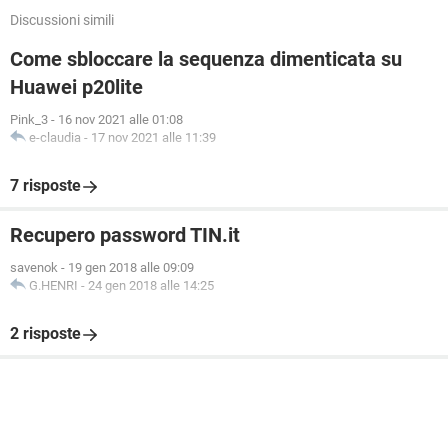
Discussioni simili
Come sbloccare la sequenza dimenticata su
Huawei p20lite
Pink_3
-
16 nov 2021 alle 01:08
e-claudia
-
17 nov 2021 alle 11:39
7 risposte
Recupero password TIN.it
savenok
-
19 gen 2018 alle 09:09
G.HENRI
-
24 gen 2018 alle 14:25
2 risposte