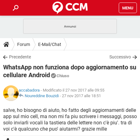
MENU
HOME
COVID-19
GAMING
GUIDE
Forum
E-Mail/Chat
INTRATTENIMENTO
ANDROID
COVID-19
GAMING
DOWNLOAD
Precedente
Successivo
iOS
WINDOWS 10
INTRATTENIMENTO
ANDROID
WhatsApp non funziona dopo aggiornamento su
INSTAGRAM
COVID-19
WHATSAPP
GAMING
FORUM
iOS
WINDOWS 10
cellulare Android
Chiuso
TIKTOK
INTRATTENIMENTO
FACEBOOK
ANDROID
INSTAGRAM
COVID-19
WHATSAPP
GAMING
GLOSSARIO
HARDWARE
iOS
WINDOWS 10
accabadora
- Modificato il 27 nov 2017 alle 09:55
TIKTOK
INTRATTENIMENTO
FACEBOOK
ANDROID
Noureddine Bouzidi
-
27 nov 2017 alle 18:51
INSTAGRAM
COVID-19
WHATSAPP
GAMING
HARDWARE
iOS
WINDOWS 10
salve, ho bisogno di aiuto, ho fatto degli aggiornamenti delle
TIKTOK
INTRATTENIMENTO
FACEBOOK
ANDROID
INSTAGRAM
WHATSAPP
app sul mio cell, ma non mi fa piu scrivere i messaggi, posso
HARDWARE
iOS
WINDOWS 10
solo inviarli vocali la tastiera delle lettere non c'è piu'. tra di
TIKTOK
FACEBOOK
voi c'è qualcuno che puo' aiutarmi? grazie mille
INSTAGRAM
WHATSAPP
HARDWARE