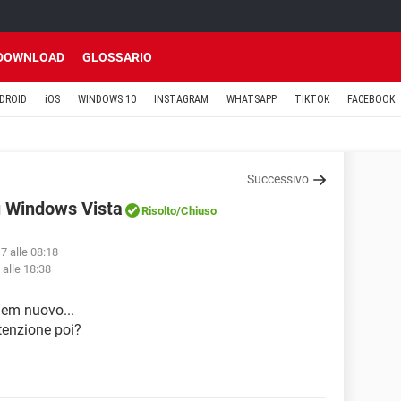
DOWNLOAD
GLOSSARIO
DROID
iOS
WINDOWS 10
INSTAGRAM
WHATSAPP
TIKTOK
FACEBOOK
Successivo
 Windows Vista
Risolto
/Chiuso
7 alle 08:18
 alle 18:38
dem nuovo...
tenzione poi?