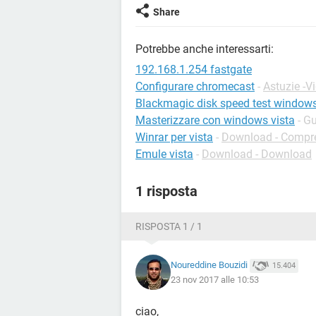
Share
Potrebbe anche interessarti:
192.168.1.254 fastgate
Configurare chromecast
-
Astuzie -V
Blackmagic disk speed test window
Masterizzare con windows vista
- G
Winrar per vista
-
Download - Compr
Emule vista
-
Download - Download
1 risposta
RISPOSTA 1 / 1
Noureddine Bouzidi
15.404
23 nov 2017 alle 10:53
ciao,