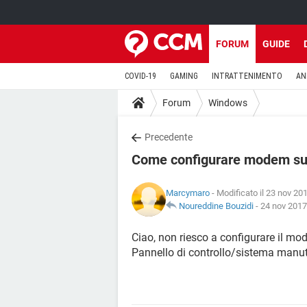
FORUM
GUIDE
COVID-19
GAMING
INTRATTENIMENTO
AN
Forum
Windows
Precedente
Come configurare modem su
Marcymaro
- Modificato il 23 nov 201
Noureddine Bouzidi
-
24 nov 2017
Ciao, non riesco a configurare il mo
Pannello di controllo/sistema manu