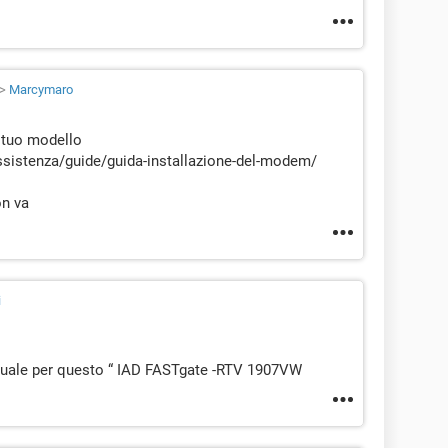
>
Marcymaro
l tuo modello
ssistenza/guide/guida-installazione-del-modem/
on va
i
anuale per questo “ IAD FASTgate -RTV 1907VW