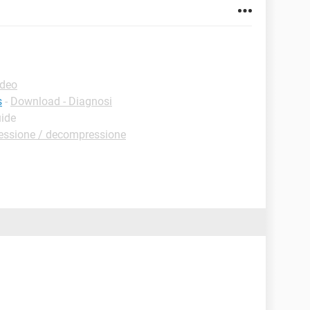
ideo
s
-
Download - Diagnosi
uide
essione / decompressione