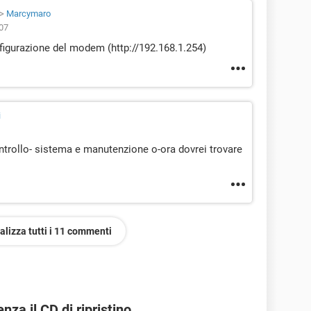
>
Marcymaro
:07
nfigurazione del modem (http://192.168.1.254)
i
ontrollo- sistema e manutenzione o-ora dovrei trovare
alizza tutti i 11 commenti
za il CD di ripristino