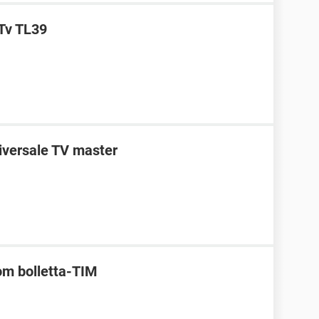
Tv TL39
niversale TV master
om bolletta-TIM