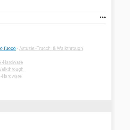
so fuoco
-
Astuzie -Trucchi & Walkthrough
e -Hardware
 Walkthrough
 -Hardware