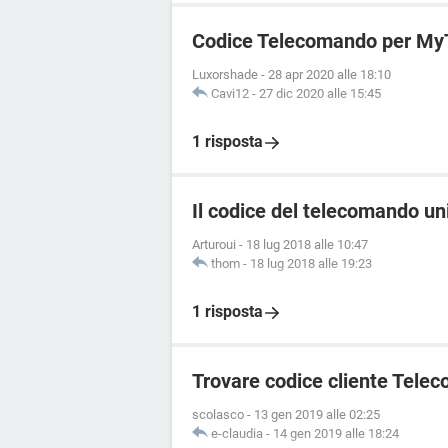
Codice Telecomando per My
Luxorshade
-
28 apr 2020 alle 18:10
Cavi12
-
27 dic 2020 alle 15:45
1 risposta
Il codice del telecomando u
Arturoui
-
18 lug 2018 alle 10:47
thom
-
18 lug 2018 alle 19:23
1 risposta
Trovare codice cliente Telec
scolasco
-
13 gen 2019 alle 02:25
e-claudia
-
14 gen 2019 alle 18:24