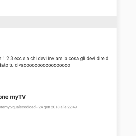
2 3 ecc e a chi devi inviare la cosa gli devi dire di
igitato tu ci<aooooooooooooooooo
ione myTV
isoremytvqualecodiced
-
24 gen 2018 alle 22:49