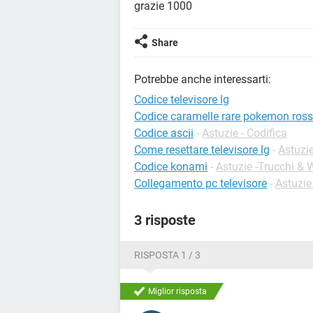
grazie 1000
Share
Potrebbe anche interessarti:
Codice televisore lg
Codice caramelle rare pokemon ros
Codice ascii
-
Astuzie - Codifica
Come resettare televisore lg
-
Astuzi
Codice konami
-
Astuzie -Trucchi &
Collegamento pc televisore
-
Astuzie
3 risposte
RISPOSTA 1 / 3
Miglior risposta