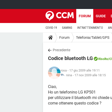
FORUM
GUIDE
COVID-19
GAMING
INTRATTENIMENTO
AN
Forum
Telefonia/Tablet/GPS
Precedente
Codice bluetooth LG
Risolto
/C
rosa
- 17 giu 2009 alle 19:11
nina -
17 nov 2009 alle 18:15
Ciao,
Ho un telefonino LG KP501
per utilizzare il bluetooth mi chiede
come ottenere questo codice ?