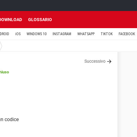
DOWNLOAD
GLOSSARIO
DROID
iOS
WINDOWS 10
INSTAGRAM
WHATSAPP
TIKTOK
FACEBOOK
Successivo
hiuso
 un codice