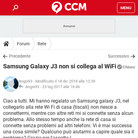
MENU
HOME
COVID-19
GAMING
GUIDE
Forum
Rete
INTRATTENIMENTO
ANDROID
COVID-19
GAMING
DOWNLOAD
Precedente
Successivo
iOS
WINDOWS 10
INTRATTENIMENTO
ANDROID
Samsung Galaxy J3 non si collega al WiFi
INSTAGRAM
COVID-19
WHATSAPP
GAMING
Chiuso
FORUM
iOS
WINDOWS 10
TIKTOK
INTRATTENIMENTO
FACEBOOK
ANDROID
Angix93
- Modificato il 18 dic 2018 alle 12:39
INSTAGRAM
COVID-19
WHATSAPP
GAMING
GLOSSARIO
Angix93 -
23 lug 2017 alle 16:46
HARDWARE
iOS
WINDOWS 10
TIKTOK
INTRATTENIMENTO
FACEBOOK
ANDROID
INSTAGRAM
COVID-19
WHATSAPP
GAMING
Ciao a tutti. Mi hanno regalato un Samsung galaxy J3, nel
HARDWARE
iOS
WINDOWS 10
collegarlo alla rete Wi Fi di casa (tiscali) non riesce a
TIKTOK
INTRATTENIMENTO
FACEBOOK
ANDROID
connettermi, mentre con altre reti mi si connette senza alcun
INSTAGRAM
WHATSAPP
problema. Allo stesso tempo anche la rete di casa si
HARDWARE
iOS
WINDOWS 10
TIKTOK
FACEBOOK
connette senza problemi ad altri telefoni. Vi è mai successa
INSTAGRAM
WHATSAPP
una cosa simile? Qualcuno può aiutarmi a capire quale sia il
HARDWARE
problema? Grazie per l'ascolto !