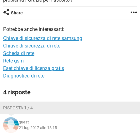
TIKTOK
FACEBOOK
HARDWARE
Share
Potrebbe anche interessarti:
Chiave di sicurezza di rete samsung
Chiave di sicurezza di rete
Scheda di rete
Rete gsm
Eset chiave di licenza gratis
Diagnostica di rete
4 risposte
RISPOSTA 1 / 4
guest
21 lug 2017 alle 18:15