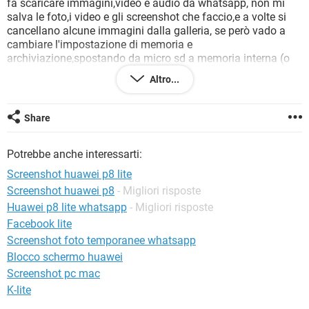
fa scaricare immagini,video e audio da whatsapp, non mi
TIKTOK
FACEBOOK
salva le foto,i video e gli screenshot che faccio,e a volte si
HARDWARE
cancellano alcune immagini dalla galleria, se però vado a
cambiare l'impostazione di memoria e
archiviazione,spostando da micro sd a memoria interna (o
viceversa,a seconda di quella che avevo impostata) non ho
Altro...
più il problema,foto e video si scaricano correttamente ecc..
fino alla prossima volta in cui si ripresenta lo stesso
problema. (A volte non lo fa per un paio di giorni e poi lo rifà
Share
due o tre volte al giorno) .. Per esempio mi é successo poco
fa, e non contento,dopo aver spostato la memoria, mi si
Potrebbe anche interessarti:
sono anche cancellati 5 giochi (e fortuna che erano giochi e
non altre app importanti)
Screenshot huawei p8 lite
Scusate il papiro e grazie in anticipo!
Screenshot huawei p8
- Migliori risposte
Huawei p8 lite whatsapp
- Migliori risposte
Facebook lite
Screenshot foto temporanee whatsapp
Blocco schermo huawei
Screenshot pc mac
K-lite