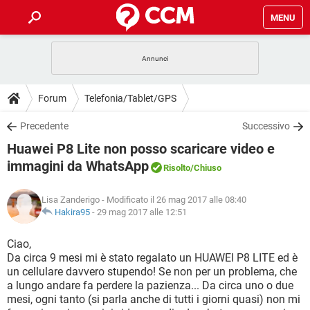
MENU
HOME
COVID-19
GAMING
GUIDE
Forum
Telefonia/Tablet/GPS
INTRATTENIMENTO
ANDROID
COVID-19
GAMING
DOWNLOAD
Precedente
Successivo
iOS
WINDOWS 10
INTRATTENIMENTO
ANDROID
Huawei P8 Lite non posso scaricare video e
INSTAGRAM
COVID-19
WHATSAPP
GAMING
FORUM
iOS
WINDOWS 10
immagini da WhatsApp
Risolto
/Chiuso
TIKTOK
INTRATTENIMENTO
FACEBOOK
ANDROID
INSTAGRAM
COVID-19
WHATSAPP
GAMING
GLOSSARIO
HARDWARE
iOS
WINDOWS 10
Lisa Zanderigo
- Modificato il 26 mag 2017 alle 08:40
TIKTOK
INTRATTENIMENTO
FACEBOOK
ANDROID
Hakira95
-
29 mag 2017 alle 12:51
INSTAGRAM
COVID-19
WHATSAPP
GAMING
HARDWARE
iOS
WINDOWS 10
Ciao,
TIKTOK
INTRATTENIMENTO
FACEBOOK
ANDROID
INSTAGRAM
WHATSAPP
Da circa 9 mesi mi è stato regalato un HUAWEI P8 LITE ed è
HARDWARE
iOS
WINDOWS 10
un cellulare davvero stupendo! Se non per un problema, che
TIKTOK
FACEBOOK
a lungo andare fa perdere la pazienza... Da circa uno o due
INSTAGRAM
WHATSAPP
mesi, ogni tanto (si parla anche di tutti i giorni quasi) non mi
HARDWARE