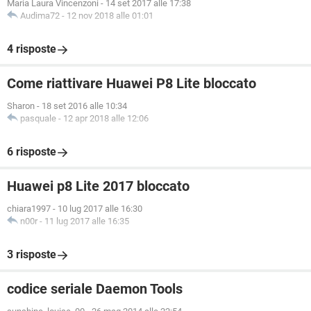
Maria Laura Vincenzoni
-
14 set 2017 alle 17:38
Audima72
-
12 nov 2018 alle 01:01
4 risposte
Come riattivare Huawei P8 Lite bloccato
Sharon
-
18 set 2016 alle 10:34
pasquale
-
12 apr 2018 alle 12:06
6 risposte
Huawei p8 Lite 2017 bloccato
chiara1997
-
10 lug 2017 alle 16:30
n00r
-
11 lug 2017 alle 16:35
3 risposte
codice seriale Daemon Tools