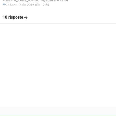
sunshine_louise_00
-
26 mag 2014 alle 22:54
ZAzza
-
7 dic 2015 alle 12:54
10 risposte