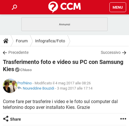
MENU
HOME
COVID-19
GAMING
GUIDE
Forum
Infografica/Foto
INTRATTENIMENTO
ANDROID
COVID-19
GAMING
DOWNLOAD
Precedente
Successivo
iOS
WINDOWS 10
INTRATTENIMENTO
ANDROID
Trasferimento foto e video su PC con Samsung
INSTAGRAM
COVID-19
WHATSAPP
GAMING
FORUM
iOS
WINDOWS 10
Kies
Chiuso
TIKTOK
INTRATTENIMENTO
FACEBOOK
ANDROID
INSTAGRAM
COVID-19
WHATSAPP
GAMING
GLOSSARIO
HARDWARE
iOS
WINDOWS 10
ProfNino
- Modificato il 4 mag 2017 alle 08:26
TIKTOK
INTRATTENIMENTO
FACEBOOK
ANDROID
Noureddine Bouzidi
-
3 mag 2017 alle 17:14
INSTAGRAM
COVID-19
WHATSAPP
GAMING
HARDWARE
iOS
WINDOWS 10
Come fare per trasferire i video e le foto sul computer dal
TIKTOK
INTRATTENIMENTO
FACEBOOK
ANDROID
INSTAGRAM
WHATSAPP
telefonino dopo aver installato Kies. Grazie
HARDWARE
iOS
WINDOWS 10
TIKTOK
FACEBOOK
Share
INSTAGRAM
WHATSAPP
HARDWARE