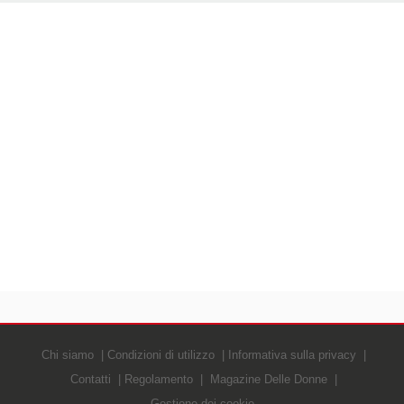
Chi siamo
Condizioni di utilizzo
Informativa sulla privacy
Contatti
Regolamento
Magazine Delle Donne
Gestione dei cookie