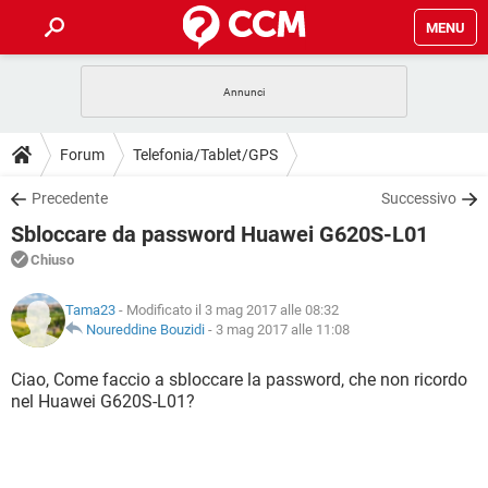
MENU
HOME
COVID-19
GAMING
GUIDE
Forum
Telefonia/Tablet/GPS
INTRATTENIMENTO
ANDROID
COVID-19
GAMING
DOWNLOAD
Precedente
Successivo
iOS
WINDOWS 10
INTRATTENIMENTO
ANDROID
Sbloccare da password Huawei G620S-L01
INSTAGRAM
COVID-19
WHATSAPP
GAMING
FORUM
iOS
WINDOWS 10
Chiuso
TIKTOK
INTRATTENIMENTO
FACEBOOK
ANDROID
INSTAGRAM
COVID-19
WHATSAPP
GAMING
GLOSSARIO
HARDWARE
iOS
Tama23
- Modificato il 3 mag 2017 alle 08:32
WINDOWS 10
TIKTOK
INTRATTENIMENTO
FACEBOOK
ANDROID
Noureddine Bouzidi
-
3 mag 2017 alle 11:08
INSTAGRAM
COVID-19
WHATSAPP
GAMING
HARDWARE
iOS
WINDOWS 10
Ciao, Come faccio a sbloccare la password, che non ricordo
TIKTOK
INTRATTENIMENTO
FACEBOOK
ANDROID
nel Huawei G620S-L01?
INSTAGRAM
WHATSAPP
HARDWARE
iOS
WINDOWS 10
TIKTOK
FACEBOOK
INSTAGRAM
WHATSAPP
HARDWARE