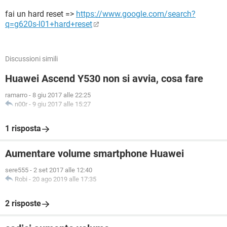
fai un hard reset =>
https://www.google.com/search?
q=g620s-l01+hard+reset
Discussioni simili
Huawei Ascend Y530 non si avvia, cosa fare
ramarro
-
8 giu 2017 alle 22:25
n00r
-
9 giu 2017 alle 15:27
1 risposta
Aumentare volume smartphone Huawei
sere555
-
2 set 2017 alle 12:40
Robi
-
20 ago 2019 alle 17:35
2 risposte