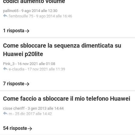
codici aumento volume
pallino65
-
9 ago 2014 alle 12:30
l'embrouille 75
-
9 ago 2014 alle 16:46
1 risposta
Come sbloccare la sequenza dimenticata su
Huawei p20lite
Pink_3
-
16 nov 2021 alle 01:08
e-claudia
-
17 nov 2021 alle 11:39
7 risposte
Come faccio a sbloccare il mio telefono Huawei
cisse cheriff
-
3 gen 2013 alle 14:44
m
-
25 dic 2017 alle 14:42
54 risposte