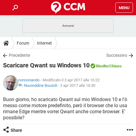
MENU
HOME
COVID-19
GAMING
GUIDE
Forum
Internet
INTRATTENIMENTO
ANDROID
COVID-19
GAMING
DOWNLOAD
Precedente
Successivo
iOS
WINDOWS 10
INTRATTENIMENTO
ANDROID
Scaricare Qwant su Windows 10
INSTAGRAM
COVID-19
WHATSAPP
GAMING
Risolto
/Chiuso
FORUM
iOS
WINDOWS 10
TIKTOK
INTRATTENIMENTO
FACEBOOK
ANDROID
nonnonando
- Modificato il 3 apr 2017 alle 16:22
INSTAGRAM
COVID-19
WHATSAPP
GAMING
GLOSSARIO
Noureddine Bouzidi
-
3 apr 2017 alle 16:30
HARDWARE
iOS
WINDOWS 10
TIKTOK
INTRATTENIMENTO
FACEBOOK
ANDROID
INSTAGRAM
COVID-19
WHATSAPP
GAMING
Buon giorno, ho scaricato Qwant sul mio Windows 10 e l'ò
HARDWARE
iOS
WINDOWS 10
messo come motore predefinito, però il browser che lo usa
TIKTOK
INTRATTENIMENTO
FACEBOOK
ANDROID
rimane Edge mentre vorrei Qwant anche come browser. E'
INSTAGRAM
WHATSAPP
possibile?
HARDWARE
iOS
WINDOWS 10
TIKTOK
FACEBOOK
INSTAGRAM
WHATSAPP
Share
HARDWARE