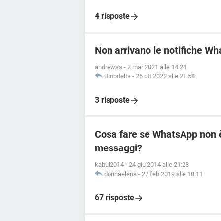
4 risposte
Non arrivano le notifiche W
andrewss
-
2 mar 2021 alle 14:24
Umbdelta
-
26 ott 2022 alle 21:58
3 risposte
Cosa fare se WhatsApp non è 
messaggi?
kabul2014
-
24 giu 2014 alle 21:23
donnaelena
-
27 feb 2019 alle 18:11
67 risposte