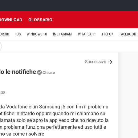
DOWNLOAD
GLOSSARIO
DROID
iOS
WINDOWS 10
INSTAGRAM
WHATSAPP
TIKTOK
FACEBOOK
Successivo
o le notifiche
Chiuso
:38
heda Vodafone è un Samsung j5 con tim il problema
otifiche in ritardo oppure quando mi chiamano su
amata solo se apro la app vedo che ho ricevuto la
problema funziona perfettamente ed uso tutti e
uno sa come risolvere