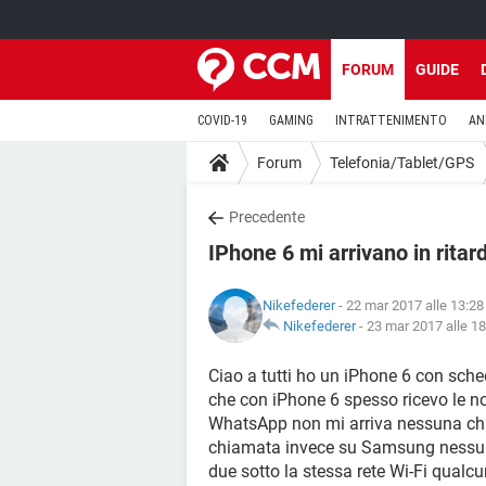
FORUM
GUIDE
COVID-19
GAMING
INTRATTENIMENTO
AN
Forum
Telefonia/Tablet/GPS
Precedente
IPhone 6 mi arrivano in ritard
Nikefederer
- 22 mar 2017 alle 13:28
Nikefederer
-
23 mar 2017 alle 18
Ciao a tutti ho un iPhone 6 con sc
che con iPhone 6 spesso ricevo le n
WhatsApp non mi arriva nessuna chi
chiamata invece su Samsung nessun 
due sotto la stessa rete Wi-Fi qualc