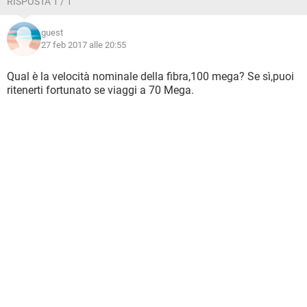
RISPOSTA 1 / 1
Windows 10 ) e ho installato SOLO SP3 che anche
disattivato non migliora 1 MB .
guest
27 feb 2017 alle 20:55
Qualche consiglio?
Grazie infinite
Qual è la velocità nominale della fibra,100 mega? Se sì,puoi
ritenerti fortunato se viaggi a 70 Mega.