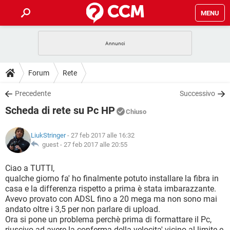
MENU
HOME
COVID-19
GAMING
GUIDE
Forum
Rete
INTRATTENIMENTO
ANDROID
COVID-19
GAMING
DOWNLOAD
Precedente
Successivo
iOS
WINDOWS 10
INTRATTENIMENTO
ANDROID
Scheda di rete su Pc HP
INSTAGRAM
COVID-19
WHATSAPP
GAMING
Chiuso
FORUM
iOS
WINDOWS 10
TIKTOK
INTRATTENIMENTO
FACEBOOK
ANDROID
LiukStringer
- 27 feb 2017 alle 16:32
INSTAGRAM
COVID-19
WHATSAPP
GAMING
GLOSSARIO
guest -
27 feb 2017 alle 20:55
HARDWARE
iOS
WINDOWS 10
TIKTOK
INTRATTENIMENTO
FACEBOOK
ANDROID
INSTAGRAM
COVID-19
WHATSAPP
GAMING
Ciao a TUTTI,
HARDWARE
iOS
WINDOWS 10
qualche giorno fa' ho finalmente potuto installare la fibra in
TIKTOK
INTRATTENIMENTO
FACEBOOK
ANDROID
casa e la differenza rispetto a prima è stata imbarazzante.
INSTAGRAM
WHATSAPP
Avevo provato con ADSL fino a 20 mega ma non sono mai
HARDWARE
iOS
WINDOWS 10
TIKTOK
FACEBOOK
andato oltre i 3,5 per non parlare di upload.
INSTAGRAM
WHATSAPP
Ora si pone un problema perchè prima di formattare il Pc,
HARDWARE
riuscivo ad avere la conferma della velocita' vicino al limite e