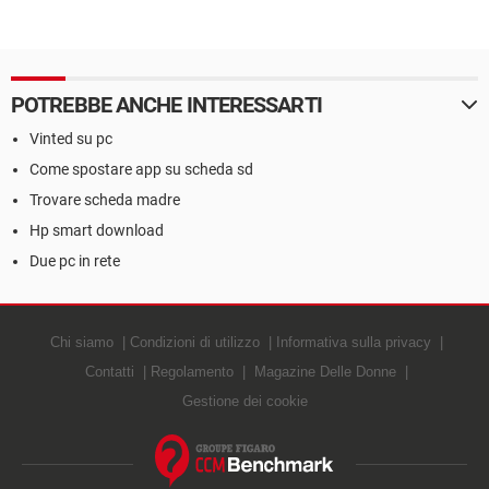
POTREBBE ANCHE INTERESSARTI
Vinted su pc
Come spostare app su scheda sd
Trovare scheda madre
Hp smart download
Due pc in rete
Chi siamo
Condizioni di utilizzo
Informativa sulla privacy
Contatti
Regolamento
Magazine Delle Donne
Gestione dei cookie