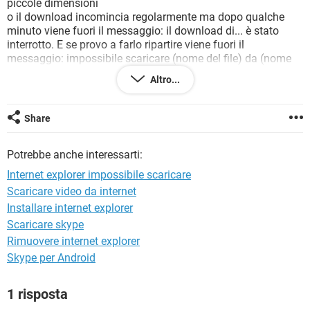
piccole dimensioni
TIKTOK
FACEBOOK
o il download incomincia regolarmente ma dopo qualche
HARDWARE
minuto viene fuori il messaggio: il download di... è stato
interrotto. E se provo a farlo ripartire viene fuori il
messaggio: impossibile scaricare (nome del file) da (nome
del sito)
Altro...
Qualche consiglio?
Share
Potrebbe anche interessarti:
Internet explorer impossibile scaricare
Scaricare video da internet
Installare internet explorer
Scaricare skype
Rimuovere internet explorer
Skype per Android
1 risposta