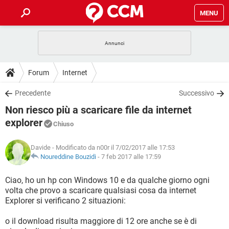
MENU
HOME
COVID-19
GAMING
GUIDE
Forum
Internet
INTRATTENIMENTO
ANDROID
COVID-19
GAMING
DOWNLOAD
Precedente
Successivo
iOS
WINDOWS 10
INTRATTENIMENTO
ANDROID
Non riesco più a scaricare file da internet
INSTAGRAM
COVID-19
WHATSAPP
GAMING
FORUM
iOS
WINDOWS 10
explorer
Chiuso
TIKTOK
INTRATTENIMENTO
FACEBOOK
ANDROID
INSTAGRAM
COVID-19
WHATSAPP
GAMING
GLOSSARIO
HARDWARE
iOS
WINDOWS 10
Davide
- Modificato da n00r il 7/02/2017 alle 17:53
TIKTOK
INTRATTENIMENTO
FACEBOOK
ANDROID
Noureddine Bouzidi
-
7 feb 2017 alle 17:59
INSTAGRAM
COVID-19
WHATSAPP
GAMING
HARDWARE
iOS
WINDOWS 10
Ciao, ho un hp con Windows 10 e da qualche giorno ogni
TIKTOK
INTRATTENIMENTO
FACEBOOK
ANDROID
INSTAGRAM
WHATSAPP
volta che provo a scaricare qualsiasi cosa da internet
HARDWARE
iOS
WINDOWS 10
Explorer si verificano 2 situazioni:
TIKTOK
FACEBOOK
INSTAGRAM
WHATSAPP
o il download risulta maggiore di 12 ore anche se è di
HARDWARE