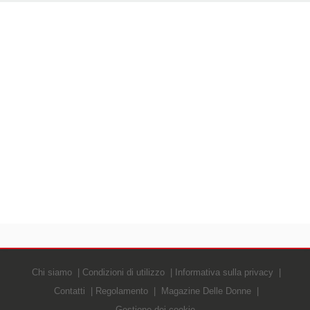
Chi siamo
Condizioni di utilizzo
Informativa sulla privacy
Contatti
Regolamento
Magazine Delle Donne
Gestione dei cookie