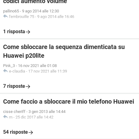
codici aumento volume
pallino65
-
9 ago 2014 alle 12:30
l'embrouille 75
-
9 ago 2014 alle 16:46
1 risposta
Come sbloccare la sequenza dimenticata su
Huawei p20lite
Pink_3
-
16 nov 2021 alle 01:08
e-claudia
-
17 nov 2021 alle 11:39
7 risposte
Come faccio a sbloccare il mio telefono Huawei
cisse cheriff
-
3 gen 2013 alle 14:44
m
-
25 dic 2017 alle 14:42
54 risposte