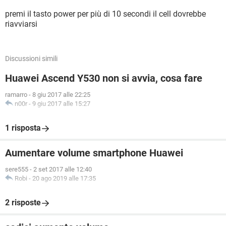
premi il tasto power per più di 10 secondi il cell dovrebbe
riavviarsi
Discussioni simili
Huawei Ascend Y530 non si avvia, cosa fare
ramarro
-
8 giu 2017 alle 22:25
n00r
-
9 giu 2017 alle 15:27
1 risposta
Aumentare volume smartphone Huawei
sere555
-
2 set 2017 alle 12:40
Robi
-
20 ago 2019 alle 17:35
2 risposte