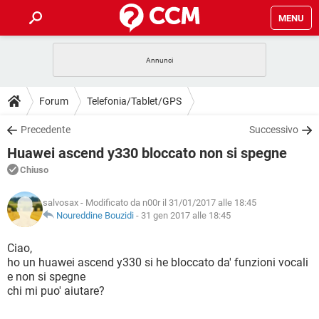
MENU
HOME
COVID-19
GAMING
GUIDE
Forum
Telefonia/Tablet/GPS
INTRATTENIMENTO
ANDROID
COVID-19
GAMING
DOWNLOAD
Precedente
Successivo
iOS
WINDOWS 10
INTRATTENIMENTO
ANDROID
Huawei ascend y330 bloccato non si spegne
INSTAGRAM
COVID-19
WHATSAPP
GAMING
FORUM
iOS
WINDOWS 10
Chiuso
TIKTOK
INTRATTENIMENTO
FACEBOOK
ANDROID
INSTAGRAM
COVID-19
WHATSAPP
GAMING
GLOSSARIO
HARDWARE
iOS
salvosax
- Modificato da n00r il 31/01/2017 alle 18:45
WINDOWS 10
TIKTOK
INTRATTENIMENTO
FACEBOOK
ANDROID
Noureddine Bouzidi
-
31 gen 2017 alle 18:45
INSTAGRAM
COVID-19
WHATSAPP
GAMING
HARDWARE
iOS
WINDOWS 10
Ciao,
TIKTOK
INTRATTENIMENTO
FACEBOOK
ANDROID
ho un huawei ascend y330 si he bloccato da' funzioni vocali
INSTAGRAM
WHATSAPP
e non si spegne
HARDWARE
iOS
WINDOWS 10
TIKTOK
FACEBOOK
chi mi puo' aiutare?
INSTAGRAM
WHATSAPP
HARDWARE