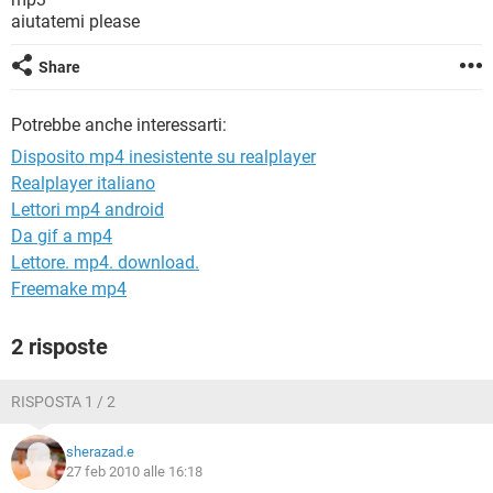
TIKTOK
FACEBOOK
aiutatemi please
HARDWARE
Share
Potrebbe anche interessarti:
Disposito mp4 inesistente su realplayer
Realplayer italiano
Lettori mp4 android
Da gif a mp4
Lettore. mp4. download.
Freemake mp4
2 risposte
RISPOSTA 1 / 2
sherazad.e
27 feb 2010 alle 16:18