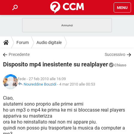
MENU
HOME
COVID-19
GAMING
GUIDE
Forum
Audio digitale
INTRATTENIMENTO
ANDROID
COVID-19
GAMING
DOWNLOAD
Precedente
Successivo
iOS
WINDOWS 10
INTRATTENIMENTO
ANDROID
Disposito mp4 inesistente su realplayer
INSTAGRAM
COVID-19
WHATSAPP
GAMING
Chiuso
FORUM
iOS
WINDOWS 10
TIKTOK
INTRATTENIMENTO
FACEBOOK
ANDROID
fede
- 27 feb 2010 alle 16:09
INSTAGRAM
COVID-19
WHATSAPP
GAMING
GLOSSARIO
Noureddine Bouzidi
-
4 mar 2010 alle 00:53
HARDWARE
iOS
WINDOWS 10
TIKTOK
INTRATTENIMENTO
FACEBOOK
ANDROID
INSTAGRAM
COVID-19
WHATSAPP
GAMING
Ciao,
HARDWARE
iOS
WINDOWS 10
aiutatemi sono proprio alle prime armi
TIKTOK
INTRATTENIMENTO
FACEBOOK
ANDROID
ho un mp3 o mp4 ke prima ke mi si bloccasse real players
INSTAGRAM
WHATSAPP
appariva su masterizza
HARDWARE
iOS
WINDOWS 10
TIKTOK
FACEBOOK
ora ke ho reinstallato real non mi appare piu.
INSTAGRAM
WHATSAPP
quindi non posso piu trasportare la musica da computer a
HARDWARE
mp3