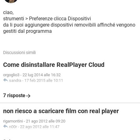
ciao,
strumenti > Preferenze clicca Dispositivi
da li puoi aggiungere dispositivi removibili affinché vengono
gestiti dal programma
Discussioni simili
Come disinstallare RealPlayer Cloud
orgoglio3
-
22 lug 2014 alle 16:32
sandra
-
17 feb 2015 alle 10:11
7 risposte
non riesco a scaricare film con real player
rigamontini
-
21 ago 2012 alle 09:20
n00r
-
22 ago 2012 alle 11:47