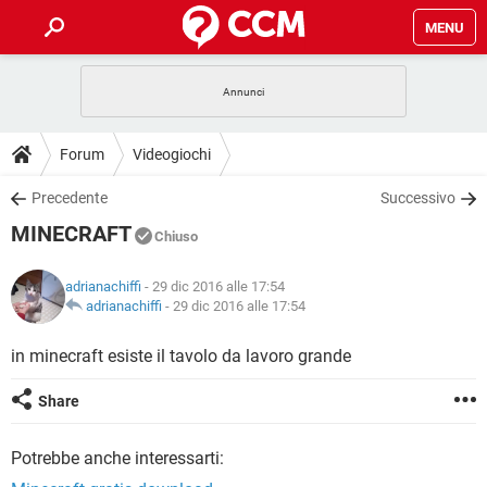
MENU
HOME
COVID-19
GAMING
GUIDE
Forum
Videogiochi
INTRATTENIMENTO
ANDROID
COVID-19
GAMING
DOWNLOAD
Precedente
Successivo
iOS
WINDOWS 10
INTRATTENIMENTO
ANDROID
MINECRAFT
INSTAGRAM
COVID-19
WHATSAPP
GAMING
Chiuso
FORUM
iOS
WINDOWS 10
TIKTOK
INTRATTENIMENTO
FACEBOOK
ANDROID
adrianachiffi
- 29 dic 2016 alle 17:54
INSTAGRAM
COVID-19
WHATSAPP
GAMING
GLOSSARIO
adrianachiffi
-
29 dic 2016 alle 17:54
HARDWARE
iOS
WINDOWS 10
TIKTOK
INTRATTENIMENTO
FACEBOOK
ANDROID
INSTAGRAM
COVID-19
WHATSAPP
GAMING
in minecraft esiste il tavolo da lavoro grande
HARDWARE
iOS
WINDOWS 10
TIKTOK
INTRATTENIMENTO
FACEBOOK
ANDROID
Share
INSTAGRAM
WHATSAPP
HARDWARE
iOS
WINDOWS 10
TIKTOK
FACEBOOK
Potrebbe anche interessarti:
INSTAGRAM
WHATSAPP
HARDWARE