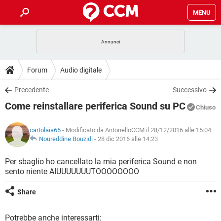
MENU
HOME
COVID-19
GAMING
GUIDE
Forum
Audio digitale
INTRATTENIMENTO
ANDROID
COVID-19
GAMING
DOWNLOAD
Precedente
Successivo
iOS
WINDOWS 10
INTRATTENIMENTO
ANDROID
Come reinstallare periferica Sound su PC
INSTAGRAM
COVID-19
WHATSAPP
GAMING
Chiuso
FORUM
iOS
WINDOWS 10
TIKTOK
INTRATTENIMENTO
FACEBOOK
ANDROID
cartolaia65
- Modificato da AntonelloCCM il 28/12/2016 alle 15:04
INSTAGRAM
COVID-19
WHATSAPP
GAMING
GLOSSARIO
Noureddine Bouzidi
-
28 dic 2016 alle 14:23
HARDWARE
iOS
WINDOWS 10
TIKTOK
INTRATTENIMENTO
FACEBOOK
ANDROID
INSTAGRAM
COVID-19
WHATSAPP
GAMING
Per sbaglio ho cancellato la mia periferica Sound e non
HARDWARE
iOS
WINDOWS 10
sento niente AIUUUUUUUTOOOOOOOO
TIKTOK
INTRATTENIMENTO
FACEBOOK
ANDROID
INSTAGRAM
WHATSAPP
HARDWARE
iOS
WINDOWS 10
Share
TIKTOK
FACEBOOK
INSTAGRAM
WHATSAPP
HARDWARE
Potrebbe anche interessarti: