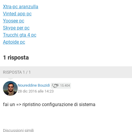
TIKTOK
FACEBOOK
Xtra-pc aranzulla
HARDWARE
Vinted app pc
Yoosee pc
Skype per pc
Trucchi gta 4 pc
Aptoide pc
1 risposta
RISPOSTA 1 / 1
Noureddine Bouzidi
15.404
28 dic 2016 alle 14:23
fai un => ripristino configurazione di sistema
Discussioni simili