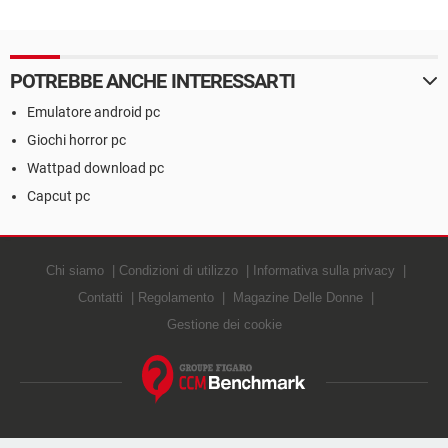
POTREBBE ANCHE INTERESSARTI
Emulatore android pc
Giochi horror pc
Wattpad download pc
Capcut pc
Chi siamo
Condizioni di utilizzo
Informativa sulla privacy
Contatti
Regolamento
Magazine Delle Donne
Gestione dei cookie