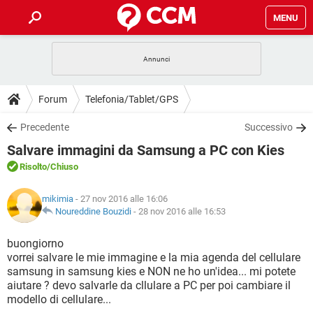
MENU
HOME
COVID-19
GAMING
GUIDE
Forum
Telefonia/Tablet/GPS
INTRATTENIMENTO
ANDROID
COVID-19
GAMING
DOWNLOAD
Precedente
Successivo
iOS
WINDOWS 10
INTRATTENIMENTO
ANDROID
Salvare immagini da Samsung a PC con Kies
INSTAGRAM
COVID-19
WHATSAPP
GAMING
FORUM
iOS
WINDOWS 10
Risolto
/Chiuso
TIKTOK
INTRATTENIMENTO
FACEBOOK
ANDROID
INSTAGRAM
COVID-19
WHATSAPP
GAMING
GLOSSARIO
HARDWARE
iOS
mikimia
- 27 nov 2016 alle 16:06
WINDOWS 10
TIKTOK
INTRATTENIMENTO
FACEBOOK
ANDROID
Noureddine Bouzidi
-
28 nov 2016 alle 16:53
INSTAGRAM
COVID-19
WHATSAPP
GAMING
HARDWARE
iOS
WINDOWS 10
buongiorno
TIKTOK
INTRATTENIMENTO
FACEBOOK
ANDROID
vorrei salvare le mie immagine e la mia agenda del cellulare
INSTAGRAM
WHATSAPP
samsung in samsung kies e NON ne ho un'idea... mi potete
HARDWARE
iOS
WINDOWS 10
TIKTOK
FACEBOOK
aiutare ? devo salvarle da cllulare a PC per poi cambiare il
INSTAGRAM
WHATSAPP
modello di cellulare...
HARDWARE