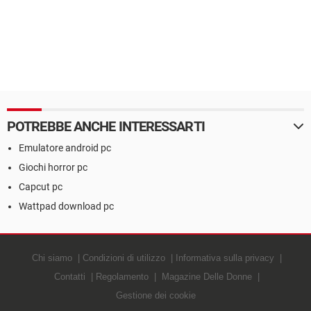
POTREBBE ANCHE INTERESSARTI
Emulatore android pc
Giochi horror pc
Capcut pc
Wattpad download pc
Chi siamo
Condizioni di utilizzo
Informativa sulla privacy
Contatti
Regolamento
Magazine Delle Donne
Gestione dei cookie