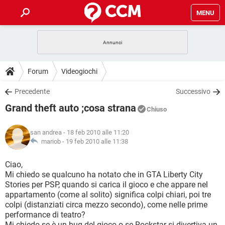
MENU
HOME
COVID-19
GAMING
GUIDE
Forum
Videogiochi
INTRATTENIMENTO
ANDROID
COVID-19
GAMING
DOWNLOAD
Precedente
Successivo
iOS
WINDOWS 10
INTRATTENIMENTO
ANDROID
Grand theft auto ;cosa strana
INSTAGRAM
COVID-19
WHATSAPP
GAMING
Chiuso
FORUM
iOS
WINDOWS 10
TIKTOK
INTRATTENIMENTO
FACEBOOK
ANDROID
san andrea
- 18 feb 2010 alle 11:20
INSTAGRAM
COVID-19
WHATSAPP
GAMING
GLOSSARIO
mariob -
19 feb 2010 alle 11:38
HARDWARE
iOS
WINDOWS 10
TIKTOK
INTRATTENIMENTO
FACEBOOK
ANDROID
INSTAGRAM
COVID-19
WHATSAPP
GAMING
Ciao,
HARDWARE
iOS
WINDOWS 10
Mi chiedo se qualcuno ha notato che in GTA Liberty City
TIKTOK
INTRATTENIMENTO
FACEBOOK
ANDROID
Stories per PSP, quando si carica il gioco e che appare nel
INSTAGRAM
WHATSAPP
appartamento (come al solito) significa colpi chiari, poi tre
HARDWARE
iOS
WINDOWS 10
TIKTOK
FACEBOOK
colpi (distanziati circa mezzo secondo), come nelle prime
INSTAGRAM
WHATSAPP
performance di teatro?
HARDWARE
Mi chiedo se è un bug del gioco o se Rockstar si divertiva un