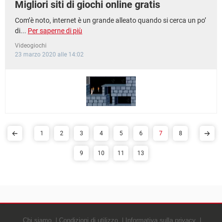
Migliori siti di giochi online gratis
Com’è noto, internet è un grande alleato quando si cerca un po’
di...
Per saperne di più
Videogiochi
23 marzo 2020 alle 14:02
1
2
3
4
5
6
7
8
9
10
11
13
Chi siamo
Condizioni di utilizzo
Informativa sulla privacy