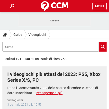
MENU
HOME
COVID-19
GAMING
GUIDE
Guide
Videogiochi
INTRATTENIMENTO
ANDROID
COVID-19
GAMING
DOWNLOAD
iOS
WINDOWS 10
INTRATTENIMENTO
ANDROID
INSTAGRAM
COVID-19
WHATSAPP
GAMING
FORUM
iOS
WINDOWS 10
Risultati
121 - 140
su un totale di circa
258
TIKTOK
INTRATTENIMENTO
FACEBOOK
ANDROID
INSTAGRAM
COVID-19
WHATSAPP
GAMING
GLOSSARIO
HARDWARE
iOS
WINDOWS 10
I videogiochi più attesi del 2023: PS5, Xbox
TIKTOK
INTRATTENIMENTO
FACEBOOK
ANDROID
INSTAGRAM
COVID-19
WHATSAPP
GAMING
Series X/S, PC
HARDWARE
iOS
WINDOWS 10
TIKTOK
INTRATTENIMENTO
FACEBOOK
ANDROID
Dopo i Game Awards 2002 dello scorso dicembre, è tempo di
INSTAGRAM
WHATSAPP
dare un’occhiata...
Per saperne di più
HARDWARE
iOS
WINDOWS 10
TIKTOK
FACEBOOK
Videogiochi
INSTAGRAM
WHATSAPP
3 gennaio 2023 alle 10:55
HARDWARE