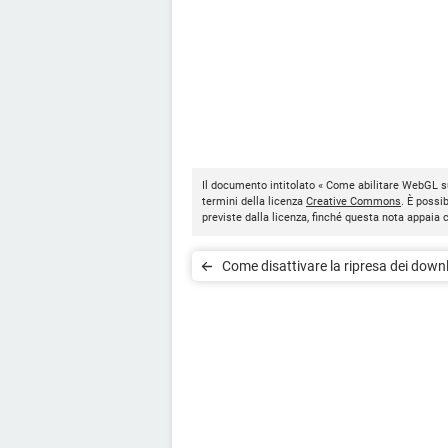
Il documento intitolato « Come abilitare WebGL 
termini della licenza
Creative Commons
. È possi
previste dalla licenza, finché questa nota appaia
Come disattivare la ripresa dei down
interrotti su Chorme