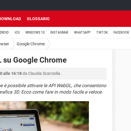
DOWNLOAD
GLOSSARIO
DROID
iOS
WINDOWS 10
INSTAGRAM
WHATSAPP
TIKTOK
FACEBOOK
owser
Google Chrome
L su Google Chrome
0 alle 16:18
da
Claudia Scarciolla
.
 è possibile attivare le API WebGL, che consentono
 grafica 3D. Ecco come fare in modo facile e veloce.