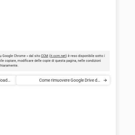
su Google Chrome » dal sito
CCM
(
it.ccm.net
) è reso disponibile sotto i
bile copiare, modificare delle copie di questa pagina, nelle condizioni
 chiaramente.
load
Come rimuovere Google Drive dai
programmi d'avvio sistema