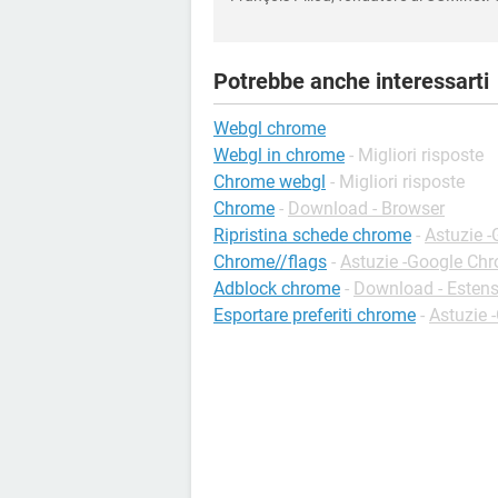
Potrebbe anche interessarti
Webgl chrome
Webgl in chrome
- Migliori risposte
Chrome webgl
- Migliori risposte
Chrome
-
Download - Browser
Ripristina schede chrome
-
Astuzie 
Chrome//flags
-
Astuzie -Google Ch
Adblock chrome
-
Download - Esten
Esportare preferiti chrome
-
Astuzie 