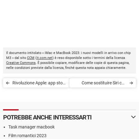
Il documento intitolato « iMac e MacBook 2023: i nuovi modelli in arrivo con chip
M3 » dal sito
CCM
(
it.ccm.net
) è reso disponibile sotto i termini della licenza
Creative Commons
. È possibile copiare, modificare delle copie di questa pagina,
nelle condizioni previste dalla licenza, finché questa nota appaia chiaramente.
Rivoluzione Apple: app store
Come sostituire Siri con
di terze parti su iOS e
ChatGPT: iPhone, iPad,
iPadOS
macOS
POTREBBE ANCHE INTERESSARTI
Task manager macbook
Film romantici 2023