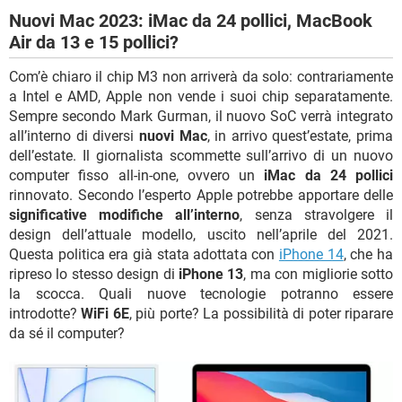
Nuovi Mac 2023: iMac da 24 pollici, MacBook
Air da 13 e 15 pollici?
Com’è chiaro il chip M3 non arriverà da solo: contrariamente
a Intel e AMD, Apple non vende i suoi chip separatamente.
Sempre secondo Mark Gurman, il nuovo SoC verrà integrato
all’interno di diversi
nuovi Mac
, in arrivo quest’estate, prima
dell’estate. Il giornalista scommette sull’arrivo di un nuovo
computer fisso all-in-one, ovvero un
iMac da 24 pollici
rinnovato. Secondo l’esperto Apple potrebbe apportare delle
significative modifiche all’interno
, senza stravolgere il
design dell’attuale modello, uscito nell’aprile del 2021.
Questa politica era già stata adottata con
iPhone 14
, che ha
ripreso lo stesso design di
iPhone 13
, ma con migliorie sotto
la scocca. Quali nuove tecnologie potranno essere
introdotte?
WiFi 6E
, più porte? La possibilità di poter riparare
da sé il computer?