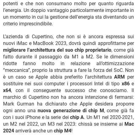
potenti e che non consumano molto per quanto riguarda
l’energia. Un doppio vantaggio particolarmente importante in
un momento in cui la gestione dell'energia sta diventando un
criterio imprescindibile.
L’azienda di Cupertino, che non si è ancora espressa sui
nuovi iMac e MacBook 2023, dovrà quindi approfittarne per
migliorare l’architettura del suo chip proprietario
, come già
fatto durante il passaggio da M1 a M2. Se le dimensioni
ridotte fanno molto in relazione all’ottimizzazione
“meccanica”, proprio la struttura a fare la forza del SoC. Non
è un caso se Apple abbia preferito l’architettura
ARM
per
sostituire nei suoi computer i processori Intel di tipo
x86
e
x64
, con il conseguente successo che conosciamo. Il
marchio di Cupertino non ha ancora intenzione di fermarsi:
Mark Gurman ha dichiarato che Apple desidera proporre
ogni anno una
nuova generazione di chip M
, come già fa
con i suoi iPhone e la serie dei
chip A
. Un M1 nel 2020-2021,
un M2 nel 2022, un M3 nel 2023: chissà se insieme ai
Mac
2024
arriverà anche un
chip M4
!