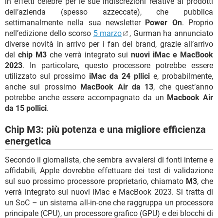
in effetti celebre per le sue indiscrezioni relative ai prodotti
dell’azienda (spesso azzeccate), che pubblica
settimanalmente nella sua newsletter
Power On
. Proprio
nell’edizione dello scorso
5 marzo
, Gurman ha annunciato
diverse novità in arrivo per i fan del brand, grazie all’arrivo
del
chip M3
che verrà integrato sui
nuovi iMac e MacBook
2023
. In particolare, questo processore potrebbe essere
utilizzato sul prossimo
iMac da 24 pllici
e, probabilmente,
anche sul prossimo
MacBook Air da 13
, che quest’anno
potrebbe anche essere accompagnato da un
Macbook Air
da 15 pollici
.
Chip M3: più potenza e una migliore efficienza
energetica
Secondo il giornalista, che sembra avvalersi di fonti interne e
affidabili, Apple dovrebbe effettuare dei test di validazione
sul suo prossimo processore proprietario, chiamato
M3
, che
verrà integrato sui nuovi iMac e MacBook 2023. Si tratta di
un SoC – un sistema all-in-one che raggruppa un processore
principale (CPU), un processore grafico (GPU) e dei blocchi di