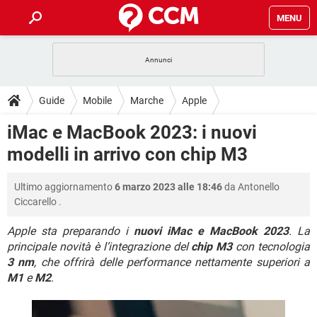
MENU
HOME
COVID-19
GAMING
GUIDE
Guide
Mobile
Marche
Apple
INTRATTENIMENTO
ANDROID
COVID-19
GAMING
DOWNLOAD
iMac e MacBook 2023: i nuovi
iOS
WINDOWS 10
INTRATTENIMENTO
ANDROID
modelli in arrivo con chip M3
INSTAGRAM
COVID-19
WHATSAPP
GAMING
FORUM
iOS
WINDOWS 10
TIKTOK
INTRATTENIMENTO
FACEBOOK
ANDROID
Ultimo aggiornamento
6 marzo 2023 alle 18:46
da
Antonello
INSTAGRAM
COVID-19
WHATSAPP
GAMING
GLOSSARIO
HARDWARE
iOS
Ciccarello
.
WINDOWS 10
TIKTOK
INTRATTENIMENTO
FACEBOOK
ANDROID
INSTAGRAM
COVID-19
WHATSAPP
GAMING
Apple sta preparando i
nuovi iMac e MacBook 2023
. La
HARDWARE
iOS
WINDOWS 10
principale novità è l’integrazione del
chip M3
con tecnologia
TIKTOK
INTRATTENIMENTO
FACEBOOK
ANDROID
3 nm
, che offrirà delle performance nettamente superiori a
INSTAGRAM
WHATSAPP
HARDWARE
iOS
WINDOWS 10
M1
e
M2
.
TIKTOK
FACEBOOK
INSTAGRAM
WHATSAPP
HARDWARE