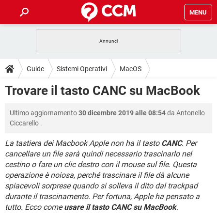
MENU
HOME
COVID-19
GAMING
GUIDE
Guide
Sistemi Operativi
MacOS
INTRATTENIMENTO
ANDROID
COVID-19
GAMING
DOWNLOAD
Trovare il tasto CANC su MacBook
iOS
WINDOWS 10
INTRATTENIMENTO
ANDROID
INSTAGRAM
COVID-19
WHATSAPP
GAMING
FORUM
Ultimo aggiornamento
30 dicembre 2019 alle 08:54
da
Antonello
iOS
WINDOWS 10
TIKTOK
INTRATTENIMENTO
FACEBOOK
ANDROID
Ciccarello
.
INSTAGRAM
COVID-19
WHATSAPP
GAMING
GLOSSARIO
HARDWARE
iOS
WINDOWS 10
La tastiera dei Macbook Apple non ha il tasto
CANC
. Per
TIKTOK
INTRATTENIMENTO
FACEBOOK
ANDROID
cancellare un file sarà quindi necessario trascinarlo nel
INSTAGRAM
COVID-19
WHATSAPP
GAMING
HARDWARE
iOS
WINDOWS 10
cestino o fare un clic destro con il mouse sul file. Questa
TIKTOK
INTRATTENIMENTO
FACEBOOK
ANDROID
operazione è noiosa, perché trascinare il file dà alcune
INSTAGRAM
WHATSAPP
spiacevoli sorprese quando si solleva il dito dal trackpad
HARDWARE
iOS
WINDOWS 10
durante il trascinamento. Per fortuna, Apple ha pensato a
TIKTOK
FACEBOOK
INSTAGRAM
WHATSAPP
tutto. Ecco come
usare il tasto CANC su MacBook
.
HARDWARE