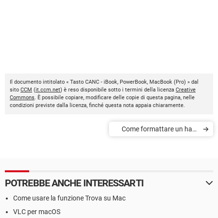
Il documento intitolato « Tasto CANC - iBook, PowerBook, MacBook (Pro) » dal
sito
CCM
(
it.ccm.net
) è reso disponibile sotto i termini della licenza
Creative
Commons
. È possibile copiare, modificare delle copie di questa pagina, nelle
condizioni previste dalla licenza, finché questa nota appaia chiaramente.
Come formattare un hard
disk esterno per Mac OS
POTREBBE ANCHE INTERESSARTI
Come usare la funzione Trova su Mac
VLC per macOS