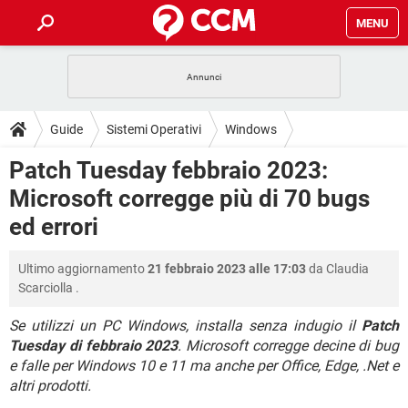
MENU
HOME
COVID-19
GAMING
GUIDE
Guide
Sistemi Operativi
Windows
INTRATTENIMENTO
ANDROID
COVID-19
GAMING
DOWNLOAD
Patch Tuesday febbraio 2023:
iOS
WINDOWS 10
INTRATTENIMENTO
ANDROID
Microsoft corregge più di 70 bugs
INSTAGRAM
COVID-19
WHATSAPP
GAMING
FORUM
iOS
WINDOWS 10
ed errori
TIKTOK
INTRATTENIMENTO
FACEBOOK
ANDROID
INSTAGRAM
COVID-19
WHATSAPP
GAMING
GLOSSARIO
HARDWARE
iOS
WINDOWS 10
Ultimo aggiornamento
21 febbraio 2023 alle 17:03
da
Claudia
TIKTOK
INTRATTENIMENTO
FACEBOOK
ANDROID
Scarciolla
.
INSTAGRAM
COVID-19
WHATSAPP
GAMING
HARDWARE
iOS
WINDOWS 10
TIKTOK
INTRATTENIMENTO
FACEBOOK
ANDROID
Se utilizzi un PC Windows, installa senza indugio il
Patch
INSTAGRAM
WHATSAPP
Tuesday di febbraio 2023
. Microsoft corregge decine di bug
HARDWARE
iOS
WINDOWS 10
e falle per Windows 10 e 11 ma anche per Office, Edge, .Net e
TIKTOK
FACEBOOK
INSTAGRAM
WHATSAPP
altri prodotti.
HARDWARE