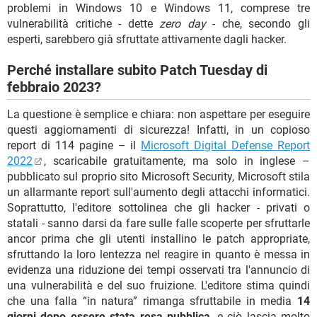
problemi in Windows 10 e Windows 11, comprese tre
vulnerabilità critiche - dette
zero day
- che, secondo gli
esperti, sarebbero già sfruttate attivamente dagli hacker.
Perché installare subito Patch Tuesday di
febbraio 2023?
La questione è semplice e chiara: non aspettare per eseguire
questi aggiornamenti di sicurezza! Infatti, in un copioso
report di 114 pagine – il
Microsoft Digital Defense Report
2022
, scaricabile gratuitamente, ma solo in inglese –
pubblicato sul proprio sito Microsoft Security, Microsoft stila
un allarmante report sull'aumento degli attacchi informatici.
Soprattutto, l'editore sottolinea che gli hacker - privati ​​o
statali - sanno darsi da fare sulle falle scoperte per sfruttarle
ancor prima che gli utenti installino le patch appropriate,
sfruttando la loro lentezza nel reagire in quanto è messa in
evidenza una riduzione dei tempi osservati tra l'annuncio di
una vulnerabilità e del suo fruizione. L'editore stima quindi
che una falla “in natura” rimanga sfruttabile in media
14
giorni dopo essere stata resa pubblica
, e ciò lascia molto