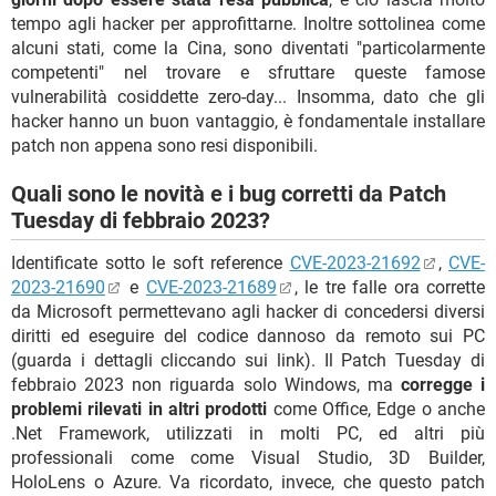
tempo agli hacker per approfittarne. Inoltre sottolinea come
alcuni stati, come la Cina, sono diventati "particolarmente
competenti" nel trovare e sfruttare queste famose
vulnerabilità cosiddette zero-day... Insomma, dato che gli
hacker hanno un buon vantaggio, è fondamentale installare
patch non appena sono resi disponibili.
Quali sono le novità e i bug corretti da Patch
Tuesday di febbraio 2023?
Identificate sotto le soft reference
CVE-2023-21692
,
CVE-
2023-21690
e
CVE-2023-21689
, le tre falle ora corrette
da Microsoft permettevano agli hacker di concedersi diversi
diritti ed eseguire del codice dannoso da remoto sui PC
(guarda i dettagli cliccando sui link). Il Patch Tuesday di
febbraio 2023 non riguarda solo Windows, ma
corregge i
problemi rilevati in altri prodotti
come Office, Edge o anche
.Net Framework, utilizzati in molti PC, ed altri più
professionali come come Visual Studio, 3D Builder,
HoloLens o Azure. Va ricordato, invece, che questo patch