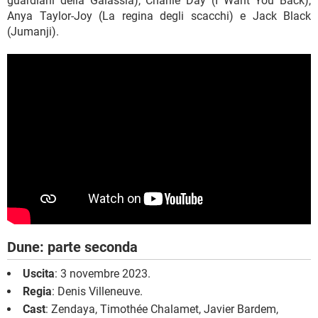
guardiani della Galassia), Charlie Day (I Want You Back),
Anya Taylor-Joy (La regina degli scacchi) e Jack Black
(Jumanji).
Dune: parte seconda
Uscita
: 3 novembre 2023.
Regia
: Denis Villeneuve.
Cast
: Zendaya, Timothée Chalamet, Javier Bardem,