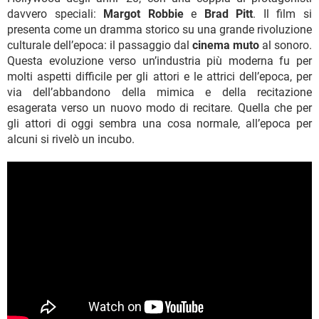
davvero speciali:
Margot Robbie
e
Brad Pitt
. Il film si
presenta come un dramma storico su una grande rivoluzione
culturale dell’epoca: il passaggio dal
cinema muto
al sonoro.
Questa evoluzione verso un’industria più moderna fu per
molti aspetti difficile per gli attori e le attrici dell’epoca, per
via dell’abbandono della mimica e della recitazione
esagerata verso un nuovo modo di recitare. Quella che per
gli attori di oggi sembra una cosa normale, all’epoca per
alcuni si rivelò un incubo.