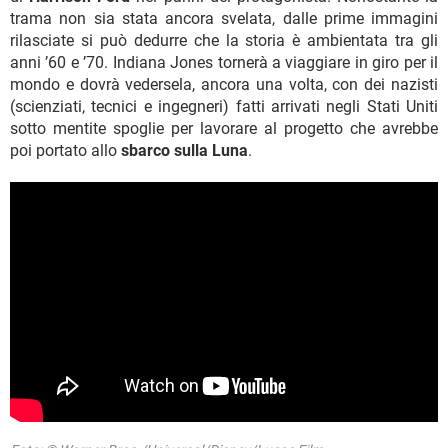
trama non sia stata ancora svelata, dalle prime immagini
rilasciate si può dedurre che la storia è ambientata tra gli
anni ’60 e ’70. Indiana Jones tornerà a viaggiare in giro per il
mondo e dovrà vedersela, ancora una volta, con dei nazisti
(scienziati, tecnici e ingegneri) fatti arrivati negli Stati Uniti
sotto mentite spoglie per lavorare al progetto che avrebbe
poi portato allo
sbarco sulla Luna
.