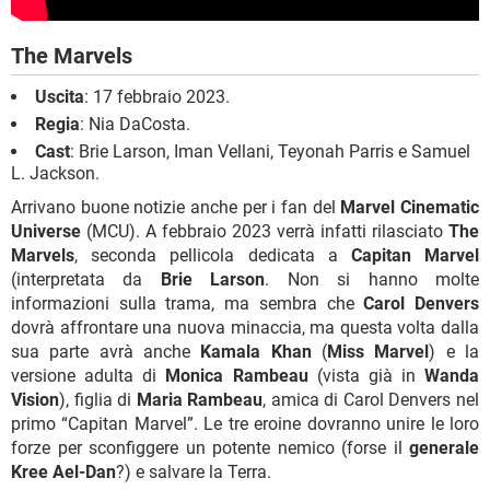
The Marvels
Uscita
: 17 febbraio 2023.
Regia
: Nia DaCosta.
Cast
: Brie Larson, Iman Vellani, Teyonah Parris e Samuel
L. Jackson.
Arrivano buone notizie anche per i fan del
Marvel Cinematic
Universe
(MCU). A febbraio 2023 verrà infatti rilasciato
The
Marvels
, seconda pellicola dedicata a
Capitan Marvel
(interpretata da
Brie Larson
. Non si hanno molte
informazioni sulla trama, ma sembra che
Carol Denvers
dovrà affrontare una nuova minaccia, ma questa volta dalla
sua parte avrà anche
Kamala Khan
(
Miss Marvel
) e la
versione adulta di
Monica Rambeau
(vista già in
Wanda
Vision
), figlia di
Maria Rambeau
, amica di Carol Denvers nel
primo “Capitan Marvel”. Le tre eroine dovranno unire le loro
forze per sconfiggere un potente nemico (forse il
generale
Kree Ael-Dan
?) e salvare la Terra.