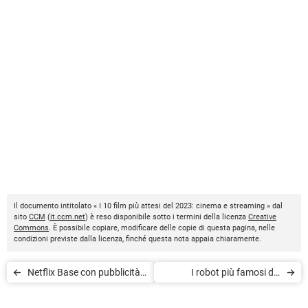
Il documento intitolato « I 10 film più attesi del 2023: cinema e streaming » dal
sito
CCM
(
it.ccm.net
) è reso disponibile sotto i termini della licenza
Creative
Commons
. È possibile copiare, modificare delle copie di questa pagina, nelle
condizioni previste dalla licenza, finché questa nota appaia chiaramente.
Netflix Base con pubblicità:
I robot più famosi del
prezzo e novità dell'offerta
cinema: androidi, cyborg, AI