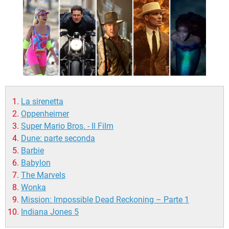
TIKTOK
FACEBOOK
HARDWARE
La sirenetta
Oppenheimer
Super Mario Bros. - Il Film
Dune: parte seconda
Barbie
Babylon
The Marvels
Wonka
Mission: Impossible Dead Reckoning – Parte 1
Indiana Jones 5