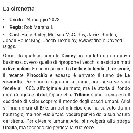
La sirenetta
Uscita
: 24 maggio 2023.
Regia
: Rob Marshall.
Cast
: Halle Bailey, Melissa McCarthy, Javier Barden,
Jonah Hauer-King, Jacob Tremblay, Awkwafina e Daveed
Diggs.
Ormai da qualche anno la
Disney
ha puntato su un nuovo
business, ovvero quello di riproporre i vecchi classici animati
in
live action
. È successo con
La bella e la bestia
,
Il re leone
,
il recente
Pinocchio
e adesso è arrivato il turno de
La
sirenetta
. Per quanto riguarda la trama, non si sa se sarà
fedele al 100% all’originale animato, ma la storia di fondo
rimarrà uguale:
Ariel
, figlia del re
Tritone
è una sirena con il
desiderio di voler scoprire il mondo degli esseri umani. Ariel
si innamorerà di
Eric
, un bel principe che ha salvato da un
naufragio, ma non vuole farsi vedere per via della sua natura
da sirena. Per divenire umana Ariel si rivolgerà alla strega
Ursula
, ma facendo ciò perderà la sua voce.