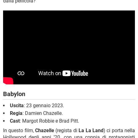
dalla pellicola?
Babylon
Uscita
: 23 gennaio 2023.
Regia
: Damien Chazelle.
Cast
: Margot Robbie e Brad Pitt.
In questo film,
Chazelle
(regista di
La La Land
) ci porta nella
Hollywood degli anni ’20, con una coppia di protagonisti