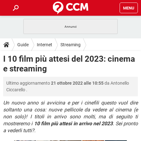
MENU
HOME
COVID-19
GAMING
GUIDE
Guide
Internet
Streaming
INTRATTENIMENTO
ANDROID
COVID-19
GAMING
DOWNLOAD
I 10 film più attesi del 2023: cinema
iOS
WINDOWS 10
INTRATTENIMENTO
ANDROID
e streaming
INSTAGRAM
COVID-19
WHATSAPP
GAMING
FORUM
iOS
WINDOWS 10
TIKTOK
INTRATTENIMENTO
FACEBOOK
ANDROID
Ultimo aggiornamento
21 ottobre 2022 alle 10:55
da
Antonello
INSTAGRAM
COVID-19
WHATSAPP
GAMING
GLOSSARIO
HARDWARE
iOS
Ciccarello
.
WINDOWS 10
TIKTOK
INTRATTENIMENTO
FACEBOOK
ANDROID
INSTAGRAM
COVID-19
WHATSAPP
GAMING
Un nuovo anno si avvicina e per i cinefili questo vuol dire
HARDWARE
iOS
WINDOWS 10
soltanto una cosa: nuove pellicole da vedere al cinema (e
TIKTOK
INTRATTENIMENTO
FACEBOOK
ANDROID
non solo)! I titoli in arrivo sono molti, ma di seguito ti
INSTAGRAM
WHATSAPP
HARDWARE
iOS
WINDOWS 10
mostreremo i
10 film più attesi in arrivo nel 2023
. Sei pronto
TIKTOK
FACEBOOK
a vederli tutti?
.
INSTAGRAM
WHATSAPP
HARDWARE