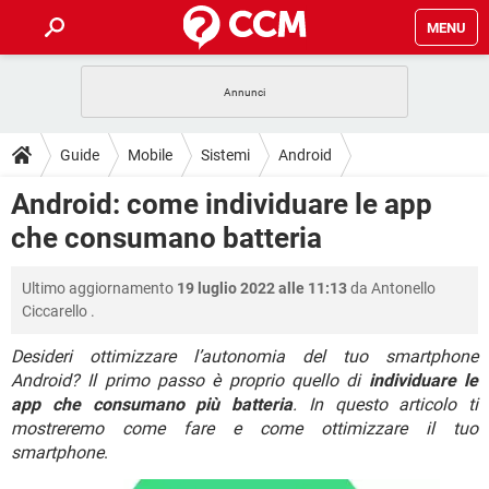
MENU
HOME
COVID-19
GAMING
GUIDE
Guide
Mobile
Sistemi
Android
INTRATTENIMENTO
ANDROID
COVID-19
GAMING
DOWNLOAD
Android: come individuare le app
iOS
WINDOWS 10
INTRATTENIMENTO
ANDROID
che consumano batteria
INSTAGRAM
COVID-19
WHATSAPP
GAMING
FORUM
iOS
WINDOWS 10
TIKTOK
INTRATTENIMENTO
FACEBOOK
ANDROID
Ultimo aggiornamento
19 luglio 2022 alle 11:13
da
Antonello
INSTAGRAM
COVID-19
WHATSAPP
GAMING
GLOSSARIO
HARDWARE
iOS
Ciccarello
.
WINDOWS 10
TIKTOK
INTRATTENIMENTO
FACEBOOK
ANDROID
INSTAGRAM
COVID-19
WHATSAPP
GAMING
Desideri ottimizzare l’autonomia del tuo smartphone
HARDWARE
iOS
WINDOWS 10
Android? Il primo passo è proprio quello di
individuare le
TIKTOK
INTRATTENIMENTO
FACEBOOK
ANDROID
app che consumano più batteria
. In questo articolo ti
INSTAGRAM
WHATSAPP
HARDWARE
iOS
WINDOWS 10
mostreremo come fare e come ottimizzare il tuo
TIKTOK
FACEBOOK
smartphone
.
INSTAGRAM
WHATSAPP
HARDWARE