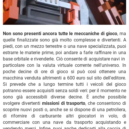
Non sono presenti ancora tutte le meccaniche di gioco
, ma
quelle finalizzate sono già molto complesse e divertenti. A
piedi, con un mezzo terrestre o una nave specializzata, puoi
estrarre le materie prime, poi andare a farle raffinare in una
base orbitale e rivenderle. Ciò consente di acquistare navi in ​​
particolare con la valuta virtuale corrente nell'universo. In
poche decine di ore di gioco si può così ottenere una
macchina venduta altrimenti a 600 euro sul sito dell'editore.
Si prevede che a lungo termine tutti i veicoli del gioco
potranno essere acquisiti senza soldi veri: per il momento ne
sono già accessibili diverse decine. È anche possibile
svolgere divertenti
missioni di trasporto
, che consentono di
scoprire nuovi posti o, anche se si dispone di una petroliera,
di rifornire di carburante altri giocatori in volo, di
commerciare con una nave da trasporto acquistando e
vendendo merci. Infine, puoi anche dedicarti alla caccia di