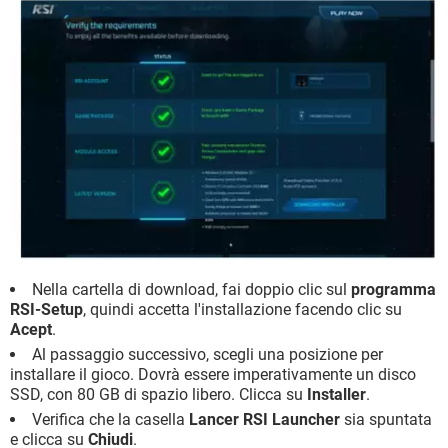
Nella cartella di download, fai doppio clic sul
programma
RSI-Setup
, quindi accetta l'installazione facendo clic su
Acept
.
Al passaggio successivo, scegli una posizione per
installare il gioco. Dovrà essere imperativamente un disco
SSD, con 80 GB di spazio libero. Clicca su
Installer
.
Verifica che la casella
Lancer RSI Launcher
sia spuntata
e clicca su
Chiudi
.