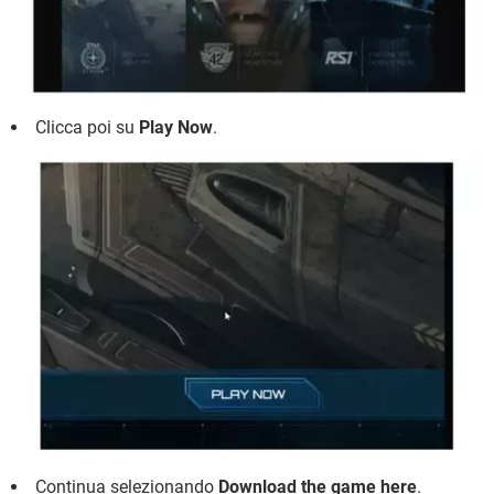
Clicca poi su
Play Now
.
Continua selezionando
Download the game here
.