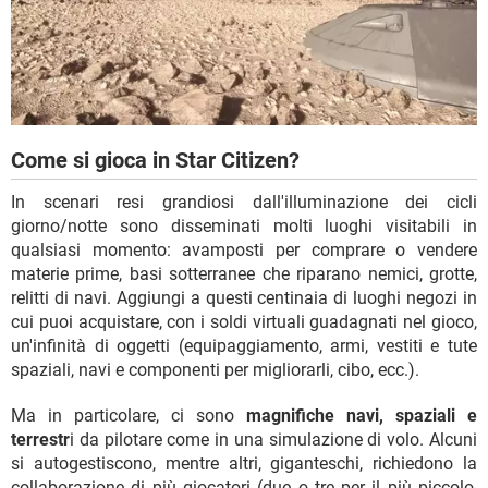
Come si gioca in Star Citizen?
In scenari resi grandiosi dall'illuminazione dei cicli
giorno/notte sono disseminati molti luoghi visitabili in
qualsiasi momento: avamposti per comprare o vendere
materie prime, basi sotterranee che riparano nemici, grotte,
relitti di navi. Aggiungi a questi centinaia di luoghi negozi in
cui puoi acquistare, con i soldi virtuali guadagnati nel gioco,
un'infinità di oggetti (equipaggiamento, armi, vestiti e tute
spaziali, navi e componenti per migliorarli, cibo, ecc.).
Ma in particolare, ci sono
magnifiche navi, spaziali e
terrestr
i da pilotare come in una simulazione di volo. Alcuni
si autogestiscono, mentre altri, giganteschi, richiedono la
collaborazione di più giocatori (due o tre per il più piccolo,