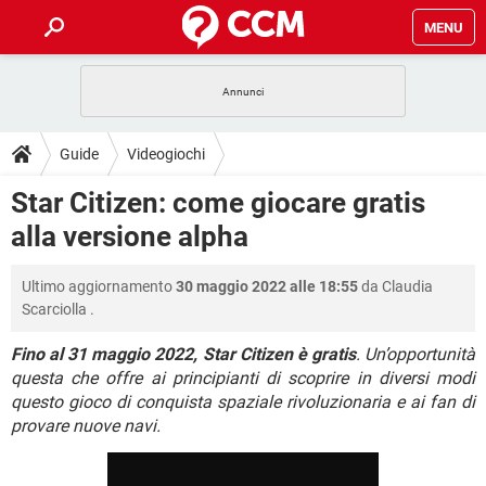
MENU
HOME
COVID-19
GAMING
GUIDE
Guide
Videogiochi
INTRATTENIMENTO
ANDROID
COVID-19
GAMING
DOWNLOAD
Star Citizen: come giocare gratis
iOS
WINDOWS 10
INTRATTENIMENTO
ANDROID
alla versione alpha
INSTAGRAM
COVID-19
WHATSAPP
GAMING
FORUM
iOS
WINDOWS 10
TIKTOK
INTRATTENIMENTO
FACEBOOK
ANDROID
Ultimo aggiornamento
30 maggio 2022 alle 18:55
da
Claudia
INSTAGRAM
COVID-19
WHATSAPP
GAMING
GLOSSARIO
HARDWARE
iOS
Scarciolla
.
WINDOWS 10
TIKTOK
INTRATTENIMENTO
FACEBOOK
ANDROID
INSTAGRAM
COVID-19
WHATSAPP
GAMING
Fino al 31 maggio 2022, Star Citizen è gratis
. Un’opportunità
HARDWARE
iOS
WINDOWS 10
questa che offre ai principianti di scoprire in diversi modi
TIKTOK
INTRATTENIMENTO
FACEBOOK
ANDROID
questo gioco di conquista spaziale rivoluzionaria e ai fan di
INSTAGRAM
WHATSAPP
HARDWARE
iOS
WINDOWS 10
provare nuove navi.
TIKTOK
FACEBOOK
INSTAGRAM
WHATSAPP
HARDWARE