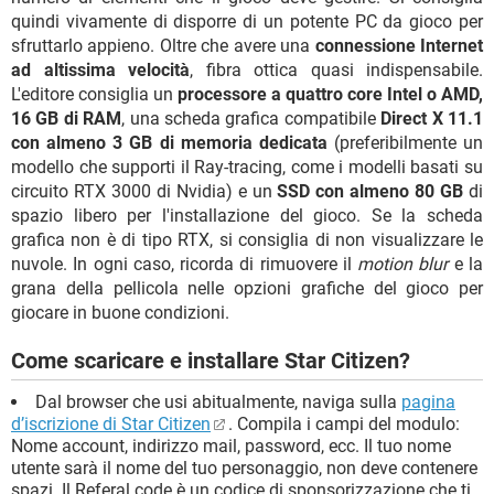
quindi vivamente di disporre di un potente PC da gioco per
sfruttarlo appieno. Oltre che avere una
connessione Internet
ad altissima velocità
, fibra ottica quasi indispensabile.
L'editore consiglia un
processore a quattro core Intel o AMD,
16 GB di RAM
, una scheda grafica compatibile
Direct X 11.1
con almeno 3 GB di memoria dedicata
(preferibilmente un
modello che supporti il ​​Ray-tracing, come i modelli basati su
circuito RTX 3000 di Nvidia) e un
SSD con almeno 80 GB
di
spazio libero per l'installazione del gioco. Se la scheda
grafica non è di tipo RTX, si consiglia di non visualizzare le
nuvole. In ogni caso, ricorda di rimuovere il
motion blur
e la
grana della pellicola nelle opzioni grafiche del gioco per
giocare in buone condizioni.
Come scaricare e installare Star Citizen?
Dal browser che usi abitualmente, naviga sulla
pagina
d’iscrizione di Star Citizen
. Compila i campi del modulo:
Nome account, indirizzo mail, password, ecc. Il tuo nome
utente sarà il nome del tuo personaggio, non deve contenere
spazi. Il Referal code è un codice di sponsorizzazione che ti