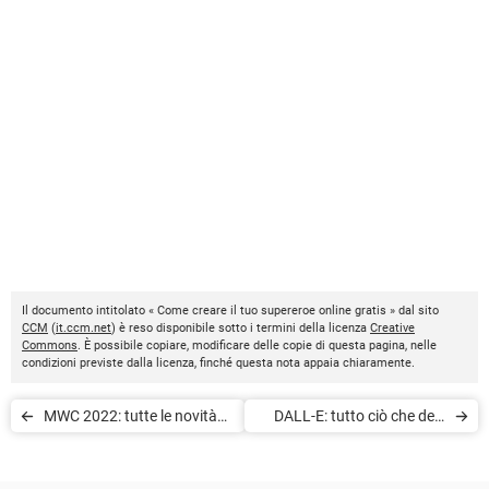
Il documento intitolato « Come creare il tuo supereroe online gratis » dal sito
CCM
(
it.ccm.net
) è reso disponibile sotto i termini della licenza
Creative
Commons
. È possibile copiare, modificare delle copie di questa pagina, nelle
condizioni previste dalla licenza, finché questa nota appaia chiaramente.
MWC 2022: tutte le novità
DALL-E: tutto ciò che devi
dal salone del mobile
sapere sull’AI che trasforma
testi in immagini