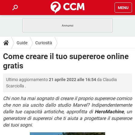
MENU
HOME
COVID-19
GAMING
GUIDE
Guide
Curiosità
INTRATTENIMENTO
ANDROID
COVID-19
GAMING
DOWNLOAD
Come creare il tuo supereroe online
iOS
WINDOWS 10
INTRATTENIMENTO
ANDROID
gratis
INSTAGRAM
COVID-19
WHATSAPP
GAMING
FORUM
iOS
WINDOWS 10
TIKTOK
INTRATTENIMENTO
FACEBOOK
ANDROID
Ultimo aggiornamento
21 aprile 2022 alle 16:54
da
Claudia
INSTAGRAM
COVID-19
WHATSAPP
GAMING
GLOSSARIO
HARDWARE
iOS
Scarciolla
.
WINDOWS 10
TIKTOK
INTRATTENIMENTO
FACEBOOK
ANDROID
INSTAGRAM
COVID-19
WHATSAPP
GAMING
Chi non ha mai sognato di creare il proprio supereroe comico
HARDWARE
iOS
WINDOWS 10
che non sia uscito dallo studio Marvel? Indipendentemente
TIKTOK
INTRATTENIMENTO
FACEBOOK
ANDROID
dalle tue capacità artistiche, approfitta di
HeroMachine
, un
INSTAGRAM
WHATSAPP
HARDWARE
iOS
WINDOWS 10
generatore di supereroi che ti aiuta a progettare il supereroe
TIKTOK
FACEBOOK
dei tuoi sogni
.
INSTAGRAM
WHATSAPP
HARDWARE