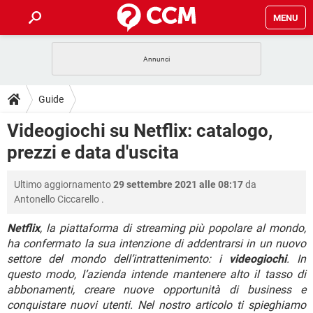
MENU
HOME
COVID-19
GAMING
GUIDE
Guide
INTRATTENIMENTO
ANDROID
COVID-19
GAMING
DOWNLOAD
Videogiochi su Netflix: catalogo,
iOS
WINDOWS 10
INTRATTENIMENTO
ANDROID
prezzi e data d'uscita
INSTAGRAM
COVID-19
WHATSAPP
GAMING
FORUM
iOS
WINDOWS 10
TIKTOK
INTRATTENIMENTO
FACEBOOK
ANDROID
Ultimo aggiornamento
29 settembre 2021 alle 08:17
da
INSTAGRAM
COVID-19
WHATSAPP
GAMING
GLOSSARIO
HARDWARE
iOS
Antonello Ciccarello
.
WINDOWS 10
TIKTOK
INTRATTENIMENTO
FACEBOOK
ANDROID
INSTAGRAM
COVID-19
WHATSAPP
GAMING
Netflix
, la piattaforma di streaming più popolare al mondo,
HARDWARE
iOS
WINDOWS 10
ha confermato la sua intenzione di addentrarsi in un nuovo
TIKTOK
INTRATTENIMENTO
FACEBOOK
ANDROID
settore del mondo dell’intrattenimento: i
videogiochi
. In
INSTAGRAM
WHATSAPP
HARDWARE
iOS
WINDOWS 10
questo modo, l’azienda intende mantenere alto il tasso di
TIKTOK
FACEBOOK
abbonamenti, creare nuove opportunità di business e
INSTAGRAM
WHATSAPP
conquistare nuovi utenti. Nel nostro articolo ti spieghiamo
HARDWARE