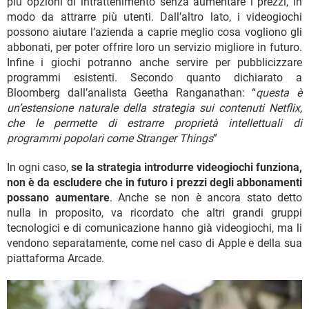
più opzioni di intrattenimento senza aumentare i prezzi, in
modo da attrarre più utenti. Dall’altro lato, i videogiochi
possono aiutare l’azienda a caprie meglio cosa vogliono gli
abbonati, per poter offrire loro un servizio migliore in futuro.
Infine i giochi potranno anche servire per pubblicizzare
programmi esistenti. Secondo quanto dichiarato a
Bloomberg dall’analista Geetha Ranganathan: “
questa è
un’estensione naturale della strategia sui contenuti Netflix,
che le permette di estrarre proprietà intellettuali di
programmi popolari come Stranger Things
”
In ogni caso,
se la strategia introdurre videogiochi funziona,
non è da escludere che in futuro i prezzi degli abbonamenti
possano aumentare
. Anche se non è ancora stato detto
nulla in proposito, va ricordato che altri grandi gruppi
tecnologici e di comunicazione hanno già videogiochi, ma li
vendono separatamente, come nel caso di Apple e della sua
piattaforma Arcade.