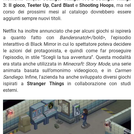
3: Il gioco
,
Teeter Up
,
Card Blast
e
Shooting Hoops
, ma nel
corso dei prossimi mesi al catalogo dovrebbero essere
aggiunti sempre nuovi titoli.
Netflix ha inoltre annunciato che per alcuni giochi si ispirerà
a quanto fatto con
Bandersnatch
</bold>, l'episodio
interattivo di Black Mirror in cui lo spettatore poteva decidere
le azioni del protagonista, e quindi come far proseguire
l’episodio, in stile “Scegli la tua avventura”. Questa modalità
era stata anche utilizzata in
Minecraft: Story Mode
, una serie
animata basata sull’omonimo videogioco, e in
Carmen
Sandiego
. Infine, l'azienda ha anche sviluppato diversi giochi
ispirati a
Stranger Things
in collaborazione con studi
esterni.