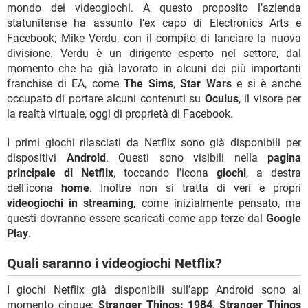
mondo dei videogiochi. A questo proposito l’azienda
statunitense ha assunto l’ex capo di Electronics Arts e
Facebook; Mike Verdu, con il compito di lanciare la nuova
divisione. Verdu è un dirigente esperto nel settore, dal
momento che ha già lavorato in alcuni dei più importanti
franchise di EA, come
The Sims
,
Star Wars
e si è anche
occupato di portare alcuni contenuti su
Oculus
, il visore per
la realtà virtuale, oggi di proprietà di Facebook.
I primi giochi rilasciati da Netflix sono già disponibili per
dispositivi
Android
. Questi sono visibili nella
pagina
principale di Netflix
, toccando l'icona
giochi
, a destra
dell'icona
home
. Inoltre non si tratta di veri e propri
videogiochi in streaming
, come inizialmente pensato, ma
questi dovranno essere scaricati come app terze dal
Google
Play
.
Quali saranno i videogiochi Netflix?
I giochi Netflix già disponibili sull'app Android sono al
momento cinque:
Stranger Things: 1984
,
Stranger Things