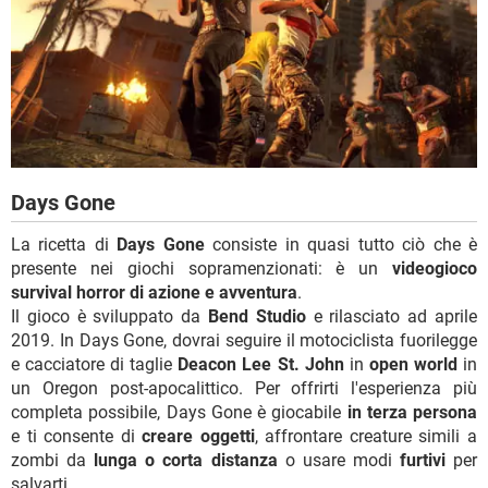
Days Gone
La ricetta di
Days Gone
consiste in quasi tutto ciò che è
presente nei giochi sopramenzionati: è un
videogioco
survival horror di azione e avventura
.
Il gioco è sviluppato da
Bend Studio
e rilasciato ad aprile
2019. In Days Gone, dovrai seguire il motociclista fuorilegge
e cacciatore di taglie
Deacon Lee St. John
in
open world
in
un Oregon post-apocalittico. Per offrirti l'esperienza più
completa possibile, Days Gone è giocabile
in terza persona
e ti consente di
creare oggetti
, affrontare creature simili a
zombi da
lunga o corta distanza
o usare modi
furtivi
per
salvarti.