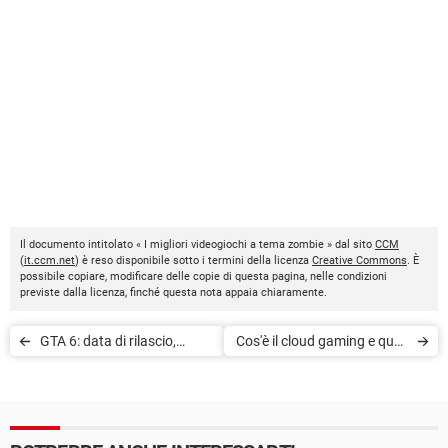
Il documento intitolato « I migliori videogiochi a tema zombie » dal sito
CCM
(
it.ccm.net
) è reso disponibile sotto i termini della licenza
Creative Commons
. È
possibile copiare, modificare delle copie di questa pagina, nelle condizioni
previste dalla licenza, finché questa nota appaia chiaramente.
GTA 6: data di rilascio,
Cos'è il cloud gaming e quali
mappa, trailer e rumors
sono i migliori servizi