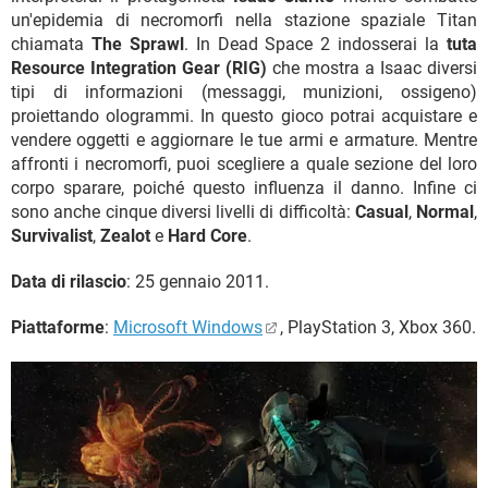
un'epidemia di necromorfi nella stazione spaziale Titan
chiamata
The Sprawl
. In Dead Space 2 indosserai la
tuta
Resource Integration Gear (RIG)
che mostra a Isaac diversi
tipi di informazioni (messaggi, munizioni, ossigeno)
proiettando ologrammi. In questo gioco potrai acquistare e
vendere oggetti e aggiornare le tue armi e armature. Mentre
affronti i necromorfi, puoi scegliere a quale sezione del loro
corpo sparare, poiché questo influenza il danno. Infine ci
sono anche cinque diversi livelli di difficoltà:
Casual
,
Normal
,
Survivalist
,
Zealot
e
Hard Core
.
Data di rilascio
: 25 gennaio 2011.
Piattaforme
:
Microsoft Windows
, PlayStation 3, Xbox 360.