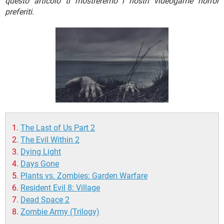
questo articolo ti mostreremo i nostri videogame horror
TIKTOK
FACEBOOK
preferiti
.
HARDWARE
The Last of Us Part 2
The Evil Within 2
Dying Light
Days Gone
Plants vs. Zombies: Garden Warfare
Resident Evil 8: Village
Dead Space 2
Zombie Army (Trilogy)