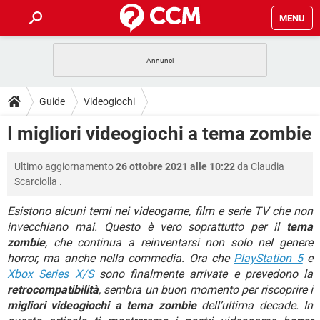
MENU
HOME
COVID-19
GAMING
GUIDE
Guide
Videogiochi
INTRATTENIMENTO
ANDROID
COVID-19
GAMING
DOWNLOAD
I migliori videogiochi a tema zombie
iOS
WINDOWS 10
INTRATTENIMENTO
ANDROID
INSTAGRAM
COVID-19
WHATSAPP
GAMING
FORUM
Ultimo aggiornamento
26 ottobre 2021 alle 10:22
da
Claudia
iOS
WINDOWS 10
TIKTOK
INTRATTENIMENTO
FACEBOOK
ANDROID
Scarciolla
.
INSTAGRAM
COVID-19
WHATSAPP
GAMING
GLOSSARIO
HARDWARE
iOS
WINDOWS 10
Esistono alcuni temi nei videogame, film e serie TV che non
TIKTOK
INTRATTENIMENTO
FACEBOOK
ANDROID
invecchiano mai. Questo è vero soprattutto per il
tema
INSTAGRAM
COVID-19
WHATSAPP
GAMING
HARDWARE
iOS
WINDOWS 10
zombie
, che continua a reinventarsi non solo nel genere
TIKTOK
INTRATTENIMENTO
FACEBOOK
ANDROID
horror, ma anche nella commedia. Ora che
PlayStation 5
e
INSTAGRAM
WHATSAPP
Xbox Series X/S
sono finalmente arrivate e prevedono la
HARDWARE
iOS
WINDOWS 10
retrocompatibilità
TIKTOK
, sembra un buon momento per riscoprire i
FACEBOOK
INSTAGRAM
WHATSAPP
migliori videogiochi a tema zombie
dell’ultima decade. In
HARDWARE