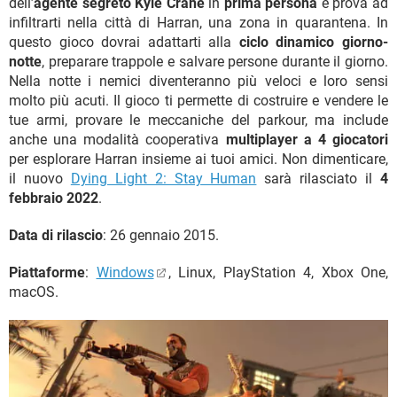
dell’
agente segreto Kyle Crane
in
prima persona
e prova ad
infiltrarti nella città di Harran, una zona in quarantena. In
questo gioco dovrai adattarti alla
ciclo dinamico giorno-
notte
, preparare trappole e salvare persone durante il giorno.
Nella notte i nemici diventeranno più veloci e loro sensi
molto più acuti. Il gioco ti permette di costruire e vendere le
tue armi, provare le meccaniche del parkour, ma include
anche una modalità cooperativa
multiplayer a 4 giocatori
per esplorare Harran insieme ai tuoi amici. Non dimenticare,
il nuovo
Dying Light 2: Stay Human
sarà rilasciato il
4
febbraio 2022
.
Data di rilascio
: 26 gennaio 2015.
Piattaforme
:
Windows
, Linux, PlayStation 4, Xbox One,
macOS.