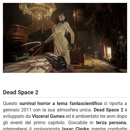
Dead Space 2
Questo
survival horror a tema fantascientifico
ci riporta a
gennaio 2011 con la sua atmosfera unica.
Dead Space 2
è
sviluppato da
Visceral Games
ed è ambientato tre anni dopo
gli eventi del primo capitolo. Giocabile in
terza persona
,
interpreterai il protagonista
Isaac Clarke
mentre combatte