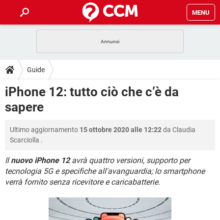
MENU
HOME
COVID-19
GAMING
GUIDE
Guide
INTRATTENIMENTO
ANDROID
COVID-19
GAMING
DOWNLOAD
iPhone 12: tutto ciò che c’è da
iOS
WINDOWS 10
INTRATTENIMENTO
ANDROID
sapere
INSTAGRAM
COVID-19
WHATSAPP
GAMING
FORUM
iOS
WINDOWS 10
TIKTOK
INTRATTENIMENTO
FACEBOOK
ANDROID
Ultimo aggiornamento
15 ottobre 2020 alle 12:22
da
Claudia
INSTAGRAM
COVID-19
WHATSAPP
GAMING
GLOSSARIO
HARDWARE
iOS
Scarciolla
.
WINDOWS 10
TIKTOK
INTRATTENIMENTO
FACEBOOK
ANDROID
INSTAGRAM
COVID-19
WHATSAPP
GAMING
Il
nuovo iPhone 12
avrà quattro versioni, supporto per
HARDWARE
iOS
WINDOWS 10
tecnologia 5G e specifiche all'avanguardia; lo smartphone
TIKTOK
INTRATTENIMENTO
FACEBOOK
ANDROID
verrà fornito senza ricevitore e caricabatterie.
INSTAGRAM
WHATSAPP
HARDWARE
iOS
WINDOWS 10
TIKTOK
FACEBOOK
INSTAGRAM
WHATSAPP
HARDWARE