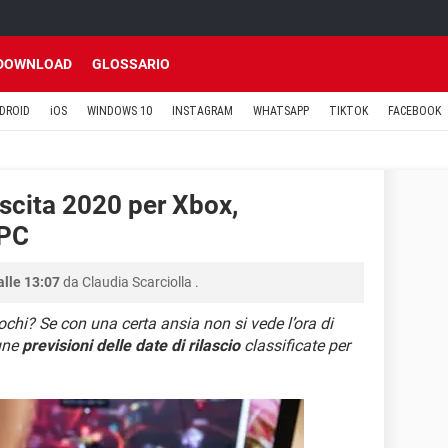
DOWNLOAD
GLOSSARIO
DROID
iOS
WINDOWS 10
INSTAGRAM
WHATSAPP
TIKTOK
FACEBOOK
uscita 2020 per Xbox,
 PC
alle 13:07
da
Claudia Scarciolla
.
ochi? Se con una certa ansia non si vede l’ora di
cune
previsioni delle date di rilascio
classificate per