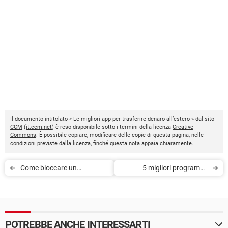
Il documento intitolato « Le migliori app per trasferire denaro all’estero » dal sito
CCM
(
it.ccm.net
) è reso disponibile sotto i termini della licenza
Creative
Commons
. È possibile copiare, modificare delle copie di questa pagina, nelle
condizioni previste dalla licenza, finché questa nota appaia chiaramente.
Come bloccare un
5 migliori programmi
collegamento su LinkedIn
gratuiti per controllare un
PC a distanza
POTREBBE ANCHE INTERESSARTI