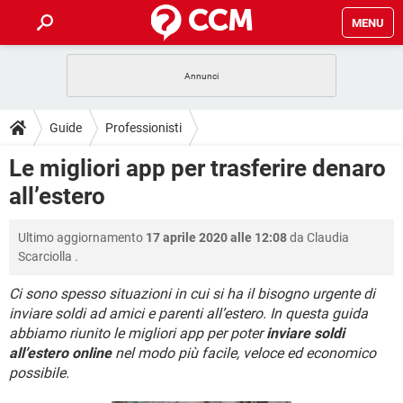
MENU
HOME
COVID-19
GAMING
GUIDE
Guide
Professionisti
INTRATTENIMENTO
ANDROID
COVID-19
GAMING
DOWNLOAD
Le migliori app per trasferire denaro
iOS
WINDOWS 10
INTRATTENIMENTO
ANDROID
all’estero
INSTAGRAM
COVID-19
WHATSAPP
GAMING
FORUM
iOS
WINDOWS 10
TIKTOK
INTRATTENIMENTO
FACEBOOK
ANDROID
Ultimo aggiornamento
17 aprile 2020 alle 12:08
da
Claudia
INSTAGRAM
COVID-19
WHATSAPP
GAMING
GLOSSARIO
HARDWARE
iOS
Scarciolla
.
WINDOWS 10
TIKTOK
INTRATTENIMENTO
FACEBOOK
ANDROID
INSTAGRAM
COVID-19
WHATSAPP
GAMING
Ci sono spesso situazioni in cui si ha il bisogno urgente di
HARDWARE
iOS
WINDOWS 10
inviare soldi ad amici e parenti all’estero. In questa guida
TIKTOK
INTRATTENIMENTO
FACEBOOK
ANDROID
abbiamo riunito le migliori app per poter
inviare soldi
INSTAGRAM
WHATSAPP
HARDWARE
iOS
WINDOWS 10
all’estero online
nel modo più facile, veloce ed economico
TIKTOK
FACEBOOK
possibile.
INSTAGRAM
WHATSAPP
HARDWARE