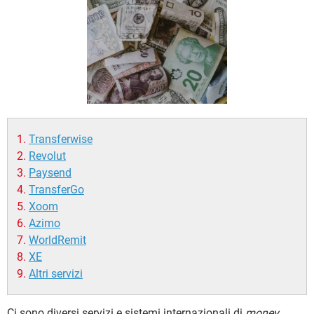
TIKTOK
FACEBOOK
HARDWARE
Transferwise
Revolut
Paysend
TransferGo
Xoom
Azimo
WorldRemit
XE
Altri servizi
Ci sono diversi servizi e sistemi internazionali di
money