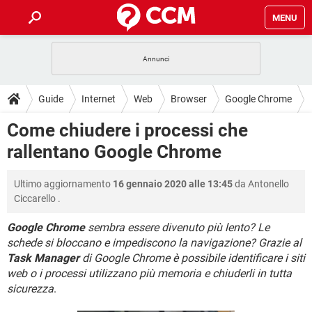
MENU
HOME
COVID-19
GAMING
GUIDE
Guide
Internet
Web
Browser
Google Chrome
INTRATTENIMENTO
ANDROID
COVID-19
GAMING
DOWNLOAD
Come chiudere i processi che
iOS
WINDOWS 10
INTRATTENIMENTO
ANDROID
rallentano Google Chrome
INSTAGRAM
COVID-19
WHATSAPP
GAMING
FORUM
iOS
WINDOWS 10
TIKTOK
INTRATTENIMENTO
FACEBOOK
ANDROID
Ultimo aggiornamento
16 gennaio 2020 alle 13:45
da
Antonello
INSTAGRAM
COVID-19
WHATSAPP
GAMING
GLOSSARIO
HARDWARE
iOS
Ciccarello
.
WINDOWS 10
TIKTOK
INTRATTENIMENTO
FACEBOOK
ANDROID
INSTAGRAM
COVID-19
WHATSAPP
GAMING
Google Chrome
sembra essere divenuto più lento? Le
HARDWARE
iOS
WINDOWS 10
schede si bloccano e impediscono la navigazione? Grazie al
TIKTOK
INTRATTENIMENTO
FACEBOOK
ANDROID
Task Manager
di Google Chrome è possibile identificare i siti
INSTAGRAM
WHATSAPP
HARDWARE
iOS
WINDOWS 10
web o i processi utilizzano più memoria e chiuderli in tutta
TIKTOK
FACEBOOK
sicurezza
.
INSTAGRAM
WHATSAPP
HARDWARE