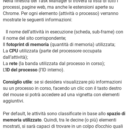
Nella finestra del Task Manager si troverà la lista di tutti i
processi, pagine web, ma anche le estensioni aperte su
Chrome. Per ogni elemento (attività o processo) verranno
mostrate le seguenti informazioni:
Il nome dell’attività in esecuzione (scheda, sub-frame) con
il nome del sito corrispondente;
Il
fotoprint di memoria
(quantità di memoria) utilizzata;
La
CPU
utilizzata (parte del processore occupata
dall’attività);
La
rete
(la banda utilizzata dal processo in corso);
L’
ID del processo
(l’ID interno).
Consiglio utile
: se si desidera visualizzare più informazioni
su un processo in corso, facendo un clic con il tasto destro
del mouse si potrà accedere ad una vignetta con elementi
aggiuntivi.
Per default, le attività sono classificate in base allo
spazio di
memoria utilizzato
. Quindi, tra le decine (o più) elementi
mostrati, si sarà capaci di trovare in un colpo d’occhio quali