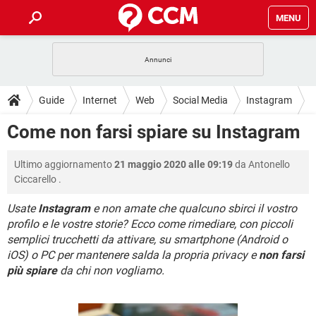
MENU
HOME
COVID-19
GAMING
GUIDE
Guide
Internet
Web
Social Media
Instagram
INTRATTENIMENTO
ANDROID
COVID-19
GAMING
DOWNLOAD
Come non farsi spiare su Instagram
iOS
WINDOWS 10
INTRATTENIMENTO
ANDROID
INSTAGRAM
COVID-19
WHATSAPP
GAMING
FORUM
Ultimo aggiornamento
21 maggio 2020 alle 09:19
da
Antonello
iOS
WINDOWS 10
TIKTOK
INTRATTENIMENTO
FACEBOOK
ANDROID
Ciccarello
.
INSTAGRAM
COVID-19
WHATSAPP
GAMING
GLOSSARIO
HARDWARE
iOS
WINDOWS 10
Usate
Instagram
e non amate che qualcuno sbirci il vostro
TIKTOK
INTRATTENIMENTO
FACEBOOK
ANDROID
profilo e le vostre storie? Ecco come rimediare, con piccoli
INSTAGRAM
COVID-19
WHATSAPP
GAMING
HARDWARE
iOS
WINDOWS 10
semplici trucchetti da attivare, su smartphone (Android o
TIKTOK
INTRATTENIMENTO
FACEBOOK
ANDROID
iOS) o PC per mantenere salda la propria privacy e
non farsi
INSTAGRAM
WHATSAPP
più spiare
da chi non vogliamo.
HARDWARE
iOS
WINDOWS 10
TIKTOK
FACEBOOK
INSTAGRAM
WHATSAPP
HARDWARE