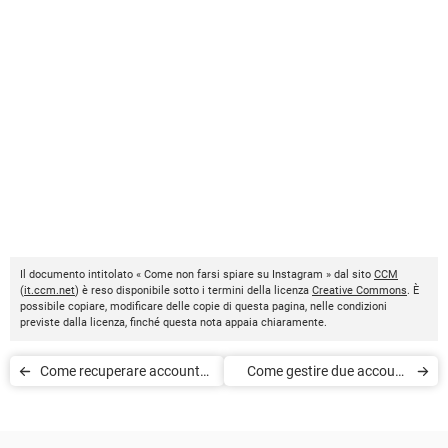
Il documento intitolato « Come non farsi spiare su Instagram » dal sito
CCM
(
it.ccm.net
) è reso disponibile sotto i termini della licenza
Creative Commons
. È
possibile copiare, modificare delle copie di questa pagina, nelle condizioni
previste dalla licenza, finché questa nota appaia chiaramente.
Come recuperare account
Come gestire due account
Instagram rubato
Instagram
contemporaneamente