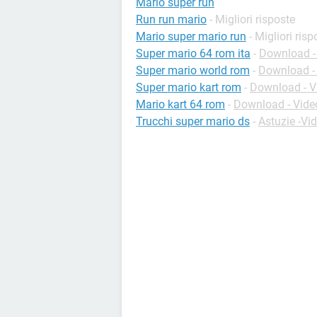
Mario super run
Run run mario
- Migliori risposte
Mario super mario run
- Migliori risp
Super mario 64 rom ita
-
Download -
Super mario world rom
-
Download -
Super mario kart rom
-
Download - V
Mario kart 64 rom
-
Download - Vide
Trucchi super mario ds
-
Astuzie -Vi