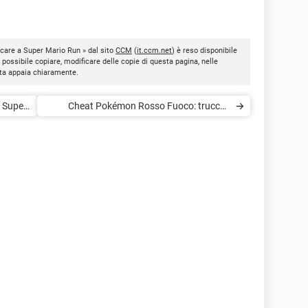
ocare a Super Mario Run » dal sito
CCM
(
it.ccm.net
) è reso disponibile
È possibile copiare, modificare delle copie di questa pagina, nelle
nota appaia chiaramente.
i Super
Cheat Pokémon Rosso Fuoco: trucchi,
emulatore GBA