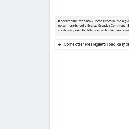
Il documento intitolato « Come ricominciare a gi
sotto i termini della licenza
Creative Commons
. 
condizioni previste dalla licenza, finché questa 
Come ottenere i biglietti Toad Rally d
Mario Run