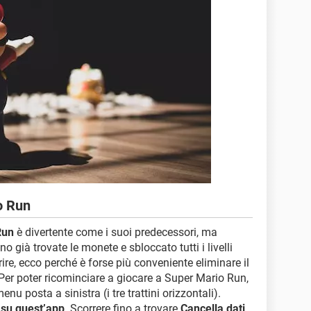
o Run
Run
è divertente come i suoi predecessori, ma
 già trovate le monete e sbloccato tutti i livelli
ire, ecco perché è forse più conveniente eliminare il
 Per poter ricominciare a giocare a Super Mario Run,
enu posta a sinistra (i tre trattini orizzontali).
 su quest’app
. Scorrere fino a trovare
Cancella dati