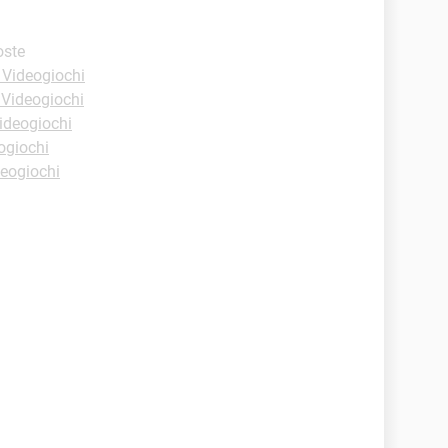
oste
 Videogiochi
 Videogiochi
ideogiochi
ogiochi
deogiochi