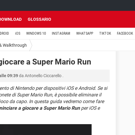
DOWNLOAD
GLOSSARIO
DROID
iOS
WINDOWS 10
INSTAGRAM
WHATSAPP
TIKTOK
FACEBOOK
 & Walkthrough
giocare a Super Mario Run
alle 09:39
da
Antonello Ciccarello
.
nto di Nintendo per dispositivi iOS e Android. Se si
monete di Super Mario Run, è possibile eliminare il
 gioco da capo. In questa guida vedremo come fare
minciare a giocare a Super Mario Run
per iOS e