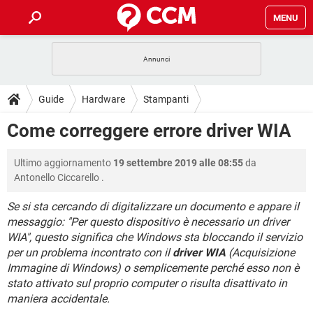
MENU
HOME
COVID-19
GAMING
GUIDE
Guide
Hardware
Stampanti
INTRATTENIMENTO
ANDROID
COVID-19
GAMING
DOWNLOAD
Come correggere errore driver WIA
iOS
WINDOWS 10
INTRATTENIMENTO
ANDROID
INSTAGRAM
COVID-19
WHATSAPP
GAMING
FORUM
Ultimo aggiornamento
19 settembre 2019 alle 08:55
da
iOS
WINDOWS 10
TIKTOK
INTRATTENIMENTO
FACEBOOK
ANDROID
Antonello Ciccarello
.
INSTAGRAM
COVID-19
WHATSAPP
GAMING
GLOSSARIO
HARDWARE
iOS
WINDOWS 10
Se si sta cercando di digitalizzare un documento e appare il
TIKTOK
INTRATTENIMENTO
FACEBOOK
ANDROID
messaggio: "Per questo dispositivo è necessario un driver
INSTAGRAM
COVID-19
WHATSAPP
GAMING
HARDWARE
iOS
WINDOWS 10
WIA", questo significa che Windows sta bloccando il servizio
TIKTOK
INTRATTENIMENTO
FACEBOOK
ANDROID
per un problema incontrato con il
driver WIA
(Acquisizione
INSTAGRAM
WHATSAPP
Immagine di Windows) o semplicemente perché esso non è
HARDWARE
iOS
WINDOWS 10
stato attivato sul proprio computer o risulta disattivato in
TIKTOK
FACEBOOK
INSTAGRAM
WHATSAPP
maniera accidentale.
HARDWARE