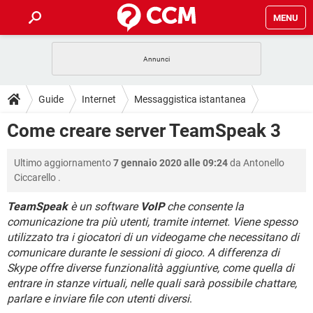
MENU
HOME
COVID-19
GAMING
GUIDE
Guide
Internet
Messaggistica istantanea
INTRATTENIMENTO
ANDROID
COVID-19
GAMING
DOWNLOAD
Come creare server TeamSpeak 3
iOS
WINDOWS 10
INTRATTENIMENTO
ANDROID
INSTAGRAM
COVID-19
WHATSAPP
GAMING
FORUM
Ultimo aggiornamento
7 gennaio 2020 alle 09:24
da
Antonello
iOS
WINDOWS 10
TIKTOK
INTRATTENIMENTO
FACEBOOK
ANDROID
Ciccarello
.
INSTAGRAM
COVID-19
WHATSAPP
GAMING
GLOSSARIO
HARDWARE
iOS
WINDOWS 10
TeamSpeak
è un software
VoIP
che consente la
TIKTOK
INTRATTENIMENTO
FACEBOOK
ANDROID
comunicazione tra più utenti, tramite internet. Viene spesso
INSTAGRAM
COVID-19
WHATSAPP
GAMING
HARDWARE
iOS
WINDOWS 10
utilizzato tra i giocatori di un videogame che necessitano di
TIKTOK
INTRATTENIMENTO
FACEBOOK
ANDROID
comunicare durante le sessioni di gioco. A differenza di
INSTAGRAM
WHATSAPP
Skype offre diverse funzionalità aggiuntive, come quella di
HARDWARE
iOS
WINDOWS 10
entrare in stanze virtuali, nelle quali sarà possibile chattare,
TIKTOK
FACEBOOK
INSTAGRAM
WHATSAPP
parlare e inviare file con utenti diversi
.
HARDWARE