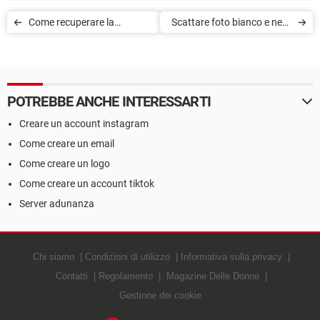
Come recuperare la
Scattare foto bianco e nero
password di Snapchat
su Snapchat
POTREBBE ANCHE INTERESSARTI
Creare un account instagram
Come creare un email
Come creare un logo
Come creare un account tiktok
Server adunanza
Chi siamo
Condizioni di utilizzo
Informativa sulla privacy
Contatti
Regolamento
Magazine Delle Donne
Gestione dei cookie