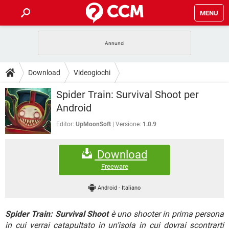
MENU
HOME
COVID-19
GAMING
GUIDE
Download
Videogiochi
INTRATTENIMENTO
ANDROID
COVID-19
GAMING
DOWNLOAD
Spider Train: Survival Shoot per
iOS
WINDOWS 10
INTRATTENIMENTO
ANDROID
Android
INSTAGRAM
COVID-19
WHATSAPP
GAMING
FORUM
iOS
WINDOWS 10
Editor:
UpMoonSoft
Versione:
1.0.9
TIKTOK
INTRATTENIMENTO
FACEBOOK
ANDROID
INSTAGRAM
COVID-19
WHATSAPP
GAMING
GLOSSARIO
HARDWARE
iOS
WINDOWS 10
Download
TIKTOK
INTRATTENIMENTO
FACEBOOK
ANDROID
INSTAGRAM
COVID-19
WHATSAPP
GAMING
Freeware
HARDWARE
iOS
WINDOWS 10
TIKTOK
INTRATTENIMENTO
FACEBOOK
ANDROID
Android
-
Italiano
INSTAGRAM
WHATSAPP
HARDWARE
iOS
WINDOWS 10
TIKTOK
FACEBOOK
Spider Train: Survival Shoot
è uno shooter in prima persona
INSTAGRAM
WHATSAPP
HARDWARE
in cui verrai catapultato in un’isola in cui dovrai scontrarti