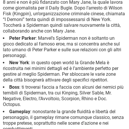
8 anni e non è più fidanzato con Mary Jane, la quale lavora
come giornalista per il Daily Bugle. Dopo l’arresto di Wilson
Fisk (Kingpin), un’organizzazione criminale cinese, chiamata
“I Demoni” tenta quindi di impossessarsi di New York.
Toccherà a Spiderman quindi salvare nuovamente la città,
collaborando anche con Mary Jane.
Peter Parker
: Marvel’s Spiderman non è soltanto un
gioco dedicato al famoso eroe, ma si concentra anche sul
lato umano di Peter Parker e sulle sue relazioni con gli altri
personaggi.
New York
: in questo open world la Grande Mela è
ricostruita nei minimi dettagli ed è l’ambiente perfetto per
gestire al meglio Spiderman. Per sbloccare le varie zone
della città bisognerà attivare degli specifici ripetitori.
Boss
: ti troverai faccia a faccia con alcuni dei nemici più
temibili di Spiderman, tra cui Kinping, Silver Sable, Mr.
Negative, Electro, l’Avvoltoio, Scorpion, Rhino e Doc.
Octopus.
Gameplay
: nonostante la grande fluidità e libertà del
personaggio, il gameplay rimane comunque classico, senza
troppe pretese, soprattutto nelle scene d’azione e nei
combattimenti.