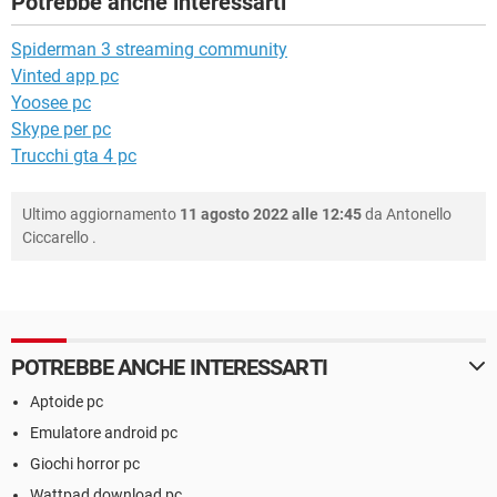
Potrebbe anche interessarti
Spiderman 3 streaming community
Vinted app pc
Yoosee pc
Skype per pc
Trucchi gta 4 pc
Ultimo aggiornamento
11 agosto 2022 alle 12:45
da
Antonello
Ciccarello
.
POTREBBE ANCHE INTERESSARTI
Aptoide pc
Emulatore android pc
Giochi horror pc
Wattpad download pc