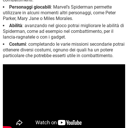
Personaggi giocabili
: Marvel’s Spiderman permette
utilizzare in alcuni momenti altri personaggi, come Peter
Parker, Mary Jane o Miles Morales.
Abilità
: avanzando nel gioco potrai migliorare le abilità di
Spiderman, come ad esempio nel combattimento, per il
lancia-ragnatele o con i gadget.
Costumi
: completando le varie missioni secondarie potrai
ottenere diversi costumi, ognuno dei quali ha un potere
particolare che potrebbe esserti utile in combattimento.