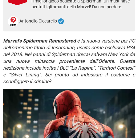
Il miglior gioco dedicato a Spiderman. Un must have
TIKTOK
FACEBOOK
per tutti gli amanti della Marvel! Da non perdere.
HARDWARE
Antonello Ciccarello
Marvel’s Spiderman Remastered
è la nuova versione per PC
dell’omonimo titolo di Insomniac, uscito come esclusiva PS4
nel 2018. Nei panni di Spiderman dovrai salvare New York da
una nuova minaccia proveniente dall’Oriente. Questa
riedizione include inoltre i DLC “La Rapina”, “Territori Contesi”
e “Silver Lining”. Sei pronto ad indossare il costume e
sconfiggere il crimine
?