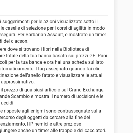
i suggerimenti per le azioni visualizzate sotto il
e caselle di selezione per i corsi di agilità in modo
 eseguiti. Per Barbarian Assault, è mostrato un timer
i del clacson.
ere dove si trovano i libri nella Biblioteca di
ore totale della tua banca basato sui prezzi GE. Puoi
icoli per la tua banca e ora hai una scheda sul lato
automaticamente il tag assegnato quando fai clic.
stinazione dell'anello fatato e visualizzare le attuali
o approssimativo.
 il prezzo di qualsiasi articolo sul Grand Exchange.
Grande Scambio e mostra il numero di uccisioni e le
 uccidi
 e le risposte agli enigmi sono contrassegnate sulla
corso degli oggetti da cercare alla fine del
tenziamento, HP nemici e altre preziose
giungere anche un timer alle trappole dei cacciatori.