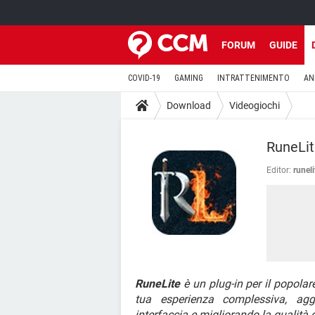
FORUM
GUIDE
COVID-19
GAMING
INTRATTENIMENTO
AN
Download
Videogiochi
RuneLit
Editor:
runeli
RuneLite
è un plug-in per il popol
tua esperienza complessiva, agg
interfaccia e migliorando la qualità 