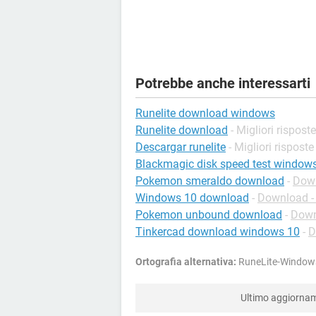
Potrebbe anche interessarti
Runelite download windows
Runelite download
- Migliori risposte
Descargar runelite
- Migliori risposte
Blackmagic disk speed test window
Pokemon smeraldo download
-
Down
Windows 10 download
-
Download - 
Pokemon unbound download
-
Down
Tinkercad download windows 10
-
D
Ortografia alternativa:
RuneLite-Windows
Ultimo aggiorna