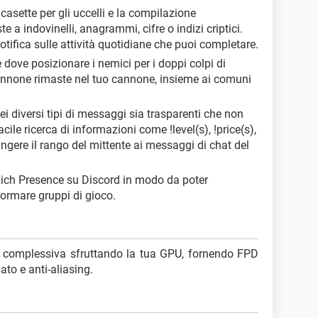
casette per gli uccelli e la compilazione
 a indovinelli, anagrammi, cifre o indizi criptici.
notifica sulle attività quotidiane che puoi completare.
e dove posizionare i nemici per i doppi colpi di
cannone rimaste nel tuo cannone, insieme ai comuni
dei diversi tipi di messaggi sia trasparenti che non
acile ricerca di informazioni come !level(s), !price(s),
ungere il rango del mittente ai messaggi di chat del
 Rich Presence su Discord in modo da poter
formare gruppi di gioco.
ca complessiva sfruttando la tua GPU, fornendo FPD
to e anti-aliasing.