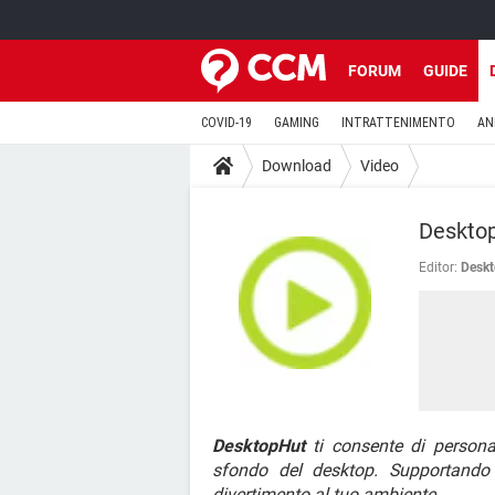
FORUM
GUIDE
COVID-19
GAMING
INTRATTENIMENTO
AN
Download
Video
Deskto
Editor:
Desk
DesktopHut
ti consente di persona
sfondo del desktop. Supportando 
divertimento al tuo ambiente.