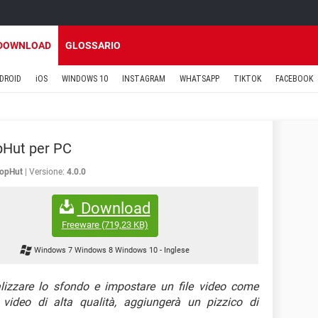
DOWNLOAD
GLOSSARIO
DROID
iOS
WINDOWS 10
INSTAGRAM
WHATSAPP
TIKTOK
FACEBOOK
pHut per PC
topHut
Versione:
4.0.0
Download
Freeware
(719,23 KB)
Windows 7 Windows 8 Windows 10
-
Inglese
lizzare lo sfondo e impostare un file video come
video di alta qualità, aggiungerà un pizzico di