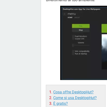
Cosa offre DesktopHut?
Come si usa DesktopHut?
È gratis?