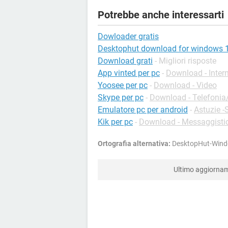
Potrebbe anche interessarti
Dowloader gratis
Desktophut download for windows 
Download grati
- Migliori risposte
App vinted per pc
-
Download - Inter
Yoosee per pc
-
Download - Video
Skype per pc
-
Download - Telefonia/
Emulatore pc per android
-
Astuzie -
Kik per pc
-
Download - Messaggistic
Ortografia alternativa:
DesktopHut-Windo
Ultimo aggiorna