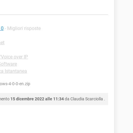
10
- Migliori risposte
net
Voice over IP
Software
a Istantanea
ws-4-0-0-en.zip
mento
15 dicembre 2022 alle 11:34
da
Claudia Scarciolla
.