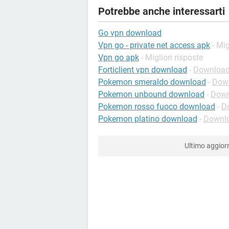
Potrebbe anche interessarti
Go vpn download
Vpn go - private net access apk
- Mig
Vpn go apk
- Migliori risposte
Forticlient vpn download
-
Download 
Pokemon smeraldo download
-
Down
Pokemon unbound download
-
Down
Pokemon rosso fuoco download
-
D
Pokemon platino download
-
Downlo
Ultimo aggio