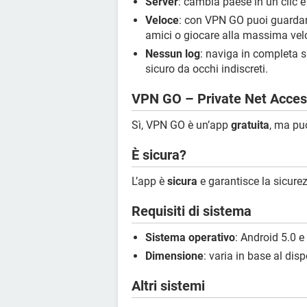
Server
: cambia paese in un clic e 
Veloce
: con VPN GO puoi guardare
amici o giocare alla massima velo
Nessun log
: naviga in completa s
sicuro da occhi indiscreti.
VPN GO – Private Net Access
Sì, VPN GO è un’app
gratuita
, ma pu
È sicura?
L’app è
sicura
e garantisce la sicurez
Requisiti di sistema
Sistema operativo
: Android 5.0 e
Dimensione
: varia in base al disp
Altri sistemi