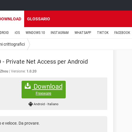
DOWNLOAD
GLOSSARIO
DROID
iOS
WINDOWS 10
INSTAGRAM
WHATSAPP
TIKTOK
FACEBOOK
i crittografici
- Private Net Access per Android
 Zhou
Versione:
1.0.20
Download
Freeware
Android
-
Italiano
o e veloce. Da provare.