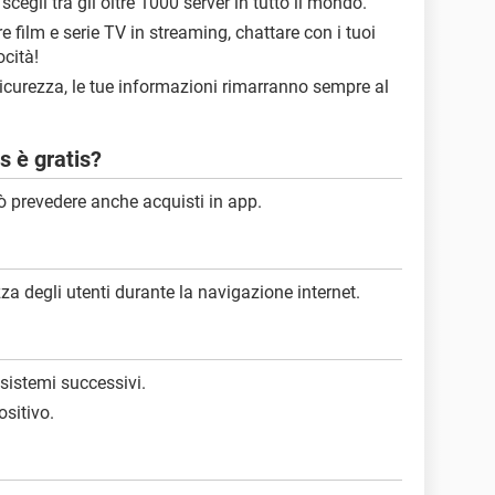
scegli tra gli oltre 1000 server in tutto il mondo.
 film e serie TV in streaming, chattare con i tuoi
cità!
icurezza, le tue informazioni rimarranno sempre al
 è gratis?
ò prevedere anche acquisti in app.
za degli utenti durante la navigazione internet.
 sistemi successivi.
ositivo.