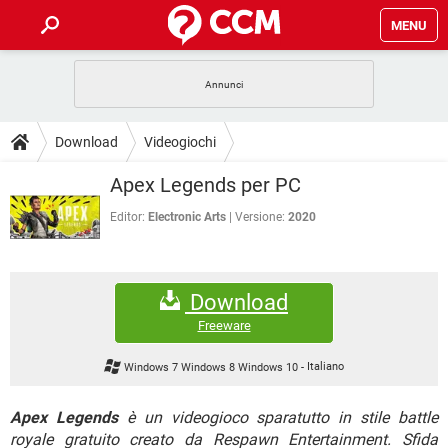
MENU
HOME
COVID-19
GAMING
GUIDE
Download
Videogiochi
INTRATTENIMENTO
ANDROID
COVID-19
GAMING
DOWNLOAD
Apex Legends per PC
iOS
WINDOWS 10
INTRATTENIMENTO
ANDROID
INSTAGRAM
COVID-19
WHATSAPP
GAMING
Editor:
Electronic Arts
Versione:
2020
FORUM
iOS
WINDOWS 10
TIKTOK
INTRATTENIMENTO
FACEBOOK
ANDROID
INSTAGRAM
COVID-19
WHATSAPP
GAMING
GLOSSARIO
HARDWARE
iOS
WINDOWS 10
Download
TIKTOK
INTRATTENIMENTO
FACEBOOK
ANDROID
INSTAGRAM
COVID-19
WHATSAPP
GAMING
Freeware
HARDWARE
iOS
WINDOWS 10
TIKTOK
INTRATTENIMENTO
FACEBOOK
ANDROID
Windows 7 Windows 8 Windows 10
-
Italiano
INSTAGRAM
WHATSAPP
HARDWARE
iOS
WINDOWS 10
TIKTOK
FACEBOOK
Apex Legends
è un videogioco sparatutto in stile battle
INSTAGRAM
WHATSAPP
royale gratuito creato da Respawn Entertainment. Sfida
HARDWARE