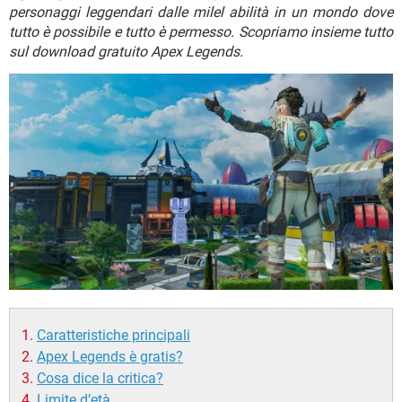
TIKTOK
FACEBOOK
personaggi leggendari dalle milel abilità in un mondo dove
tutto è possibile e tutto è permesso. Scopriamo insieme tutto
HARDWARE
sul download gratuito Apex Legends.
Caratteristiche principali
Apex Legends è gratis?
Cosa dice la critica?
Limite d’età