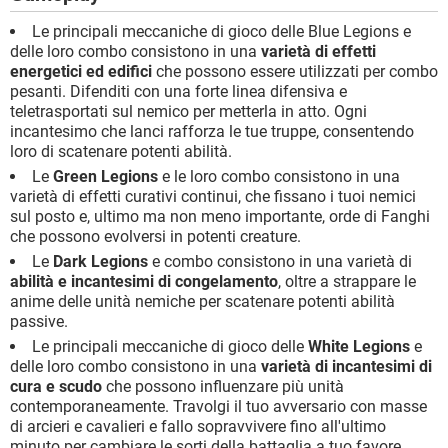
Le principali meccaniche di gioco delle Blue Legions e
delle loro combo consistono in una
varietà di effetti
energetici ed edifici
che possono essere utilizzati per combo
pesanti. Difenditi con una forte linea difensiva e
teletrasportati sul nemico per metterla in atto. Ogni
incantesimo che lanci rafforza le tue truppe, consentendo
loro di scatenare potenti abilità.
Le
Green Legions
e le loro combo consistono in una
varietà di effetti curativi continui, che fissano i tuoi nemici
sul posto e, ultimo ma non meno importante, orde di Fanghi
che possono evolversi in potenti creature.
Le
Dark Legions
e combo consistono in una varietà di
abilità e incantesimi di congelamento
, oltre a strappare le
anime delle unità nemiche per scatenare potenti abilità
passive.
Le principali meccaniche di gioco delle
White Legions
e
delle loro combo consistono in una
varietà di incantesimi di
cura e scudo
che possono influenzare più unità
contemporaneamente. Travolgi il tuo avversario con masse
di arcieri e cavalieri e fallo sopravvivere fino all'ultimo
minuto per cambiare le sorti della battaglia a tuo favore.