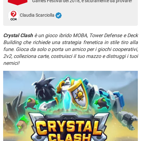
Games Festival del 2018, è sicuramente da provare!
TIKTOK
FACEBOOK
HARDWARE
Claudia Scarciolla
Crystal Clash
è un gioco ibrido MOBA, Tower Defense e Deck
Building che richiede una strategia frenetica in stile tiro alla
fune. Gioca da solo o porta un amico per i giochi cooperativi,
2v2, colleziona carte, costruisci il tuo mazzo e distruggi i tuoi
nemici!