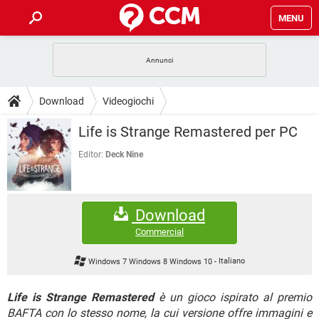
MENU
HOME
COVID-19
GAMING
GUIDE
Download
Videogiochi
INTRATTENIMENTO
ANDROID
COVID-19
GAMING
DOWNLOAD
Life is Strange Remastered per PC
iOS
WINDOWS 10
INTRATTENIMENTO
ANDROID
INSTAGRAM
COVID-19
WHATSAPP
GAMING
Editor:
Deck Nine
FORUM
iOS
WINDOWS 10
TIKTOK
INTRATTENIMENTO
FACEBOOK
ANDROID
INSTAGRAM
COVID-19
WHATSAPP
GAMING
GLOSSARIO
HARDWARE
iOS
WINDOWS 10
Download
TIKTOK
INTRATTENIMENTO
FACEBOOK
ANDROID
INSTAGRAM
COVID-19
WHATSAPP
GAMING
Commercial
HARDWARE
iOS
WINDOWS 10
TIKTOK
INTRATTENIMENTO
FACEBOOK
ANDROID
Windows 7 Windows 8 Windows 10
-
Italiano
INSTAGRAM
WHATSAPP
HARDWARE
iOS
WINDOWS 10
TIKTOK
FACEBOOK
Life is Strange Remastered
è un gioco ispirato al premio
INSTAGRAM
WHATSAPP
BAFTA con lo stesso nome, la cui versione offre immagini e
HARDWARE