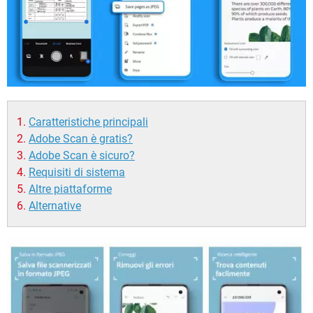
Caratteristiche principali
Adobe Scan è gratis?
Adobe Scan è sicuro?
Requisiti di sistema
Altre piattaforme
Alternative