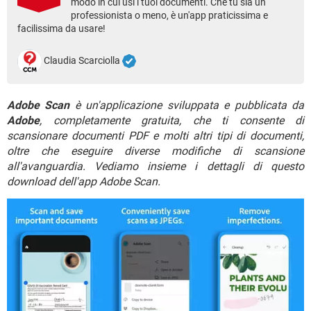
modo in cui usi i tuoi documenti. Che tu sia un
TIKTOK
FACEBOOK
professionista o meno, è un'app praticissima e
HARDWARE
facilissima da usare!
Claudia Scarciolla
Adobe Scan
è un'applicazione sviluppata e pubblicata da
Adobe
, completamente gratuita, che ti consente di
scansionare documenti PDF e molti altri tipi di documenti,
oltre che eseguire diverse modifiche di scansione
all'avanguardia. Vediamo insieme i dettagli di questo
download dell'app Adobe Scan.