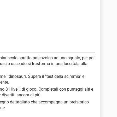
minuscolo spratto paleozoico ad uno squalo, per poi
guscio uscendo si trasforma in una lucertola alla
ome i dinosauri. Supera il "test della scimmia" e
ente.
 81 livelli di gioco. Completali con punteggi alti e
 divertiti ancora di più.
segno dettagliato che accompagna un preistorico
one.