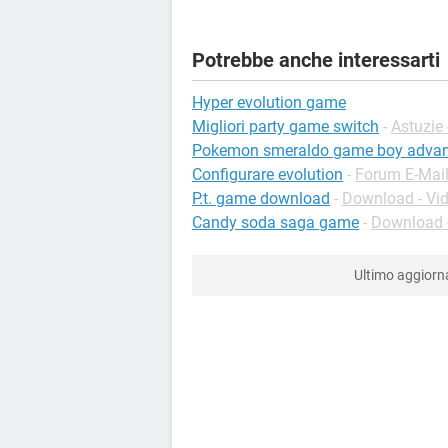
Potrebbe anche interessarti
Hyper evolution game
Migliori party game switch
-
Astuzie
Pokemon smeraldo game boy adva
Configurare evolution
-
Forum E-Mai
P.t. game download
-
Download - Vi
Candy soda saga game
-
Download -
Ultimo aggior