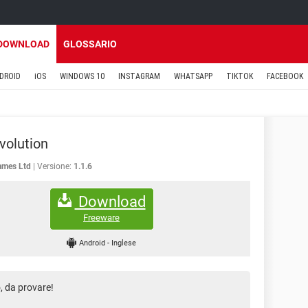
DOWNLOAD
GLOSSARIO
DROID
iOS
WINDOWS 10
INSTAGRAM
WHATSAPP
TIKTOK
FACEBOOK
volution
ames Ltd
Versione:
1.1.6
Download
Freeware
Android
-
Inglese
, da provare!