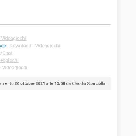
 -Videogiochi
nce
-
Download - Videogiochi
l/Chat
deogiochi
 Videogiochi
namento
26 ottobre 2021 alle 15:58
da
Claudia Scarciolla
.