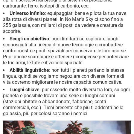
carburante, ferro, isotopi di carbonio, ecc.
Universo infinito
: equipaggiati bene e pilota la tua nave
alla rotta di diversi pianeti. In No Man's Sky ci sono fino a
255 galassie, con miliardi di posti da vedere e creature da
scoprire.
Scegli un obiettivo
: puoi limitarti ad esplorare luoghi
sconosciuti alla ricerca di nuove tecnologie o combattere
contro mostri e pirati spaziali per conservare le loro risorse.
Puoi anche scambiare e ottenere ricompense per potenziare
le tue armi, le tute e il veicolo spaziale.
Abilità linguistiche
: non tutti i pianeti parlano la stessa
lingua, quindi se vogliamo negoziare con diverse forme di
vita dovremo migliorare le nostre capacità comunicative.
Luoghi chiave
: pur essendo molto diversi tra loro, su ogni
pianeta è possibile trovare una serie di luoghi comuni
(stazioni abitate o abbandonate, fabbriche, centri
commerciali, ecc.). Tieni presente che più ti addentri nella
galassia, più pericolosi saranno i nemici.