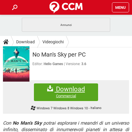
MENU
HOME
COVID-19
GAMING
GUIDE
Download
Videogiochi
INTRATTENIMENTO
ANDROID
COVID-19
GAMING
DOWNLOAD
No Man's Sky per PC
iOS
WINDOWS 10
INTRATTENIMENTO
ANDROID
INSTAGRAM
COVID-19
WHATSAPP
GAMING
Editor:
Hello Games
Versione:
3.6
FORUM
iOS
WINDOWS 10
TIKTOK
INTRATTENIMENTO
FACEBOOK
ANDROID
INSTAGRAM
COVID-19
WHATSAPP
GAMING
GLOSSARIO
HARDWARE
iOS
WINDOWS 10
Download
TIKTOK
INTRATTENIMENTO
FACEBOOK
ANDROID
INSTAGRAM
COVID-19
WHATSAPP
GAMING
Commercial
HARDWARE
iOS
WINDOWS 10
TIKTOK
INTRATTENIMENTO
FACEBOOK
ANDROID
Windows 7 Windows 8 Windows 10
-
Italiano
INSTAGRAM
WHATSAPP
HARDWARE
iOS
WINDOWS 10
TIKTOK
FACEBOOK
Con
No Man’s Sky
potrai esplorare i meandri di un universo
INSTAGRAM
WHATSAPP
infinito, disseminato di innumerevoli pianeti in attesa di
HARDWARE