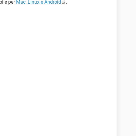
bile per
Mac, Linux e Android
.