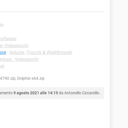
te
Software
e -Videogiochi
ore
-
Astuzie -Trucchi & Walkthrough
load - Videogiochi
net
4790.zip, Dolphin-x64.zip
namento
9 agosto 2021 alle 14:15
da
Antonello Ciccarello
.