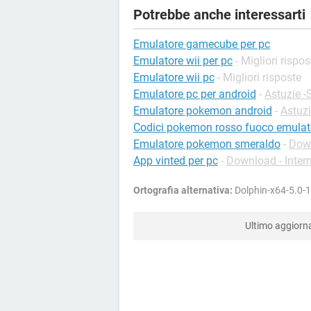
Potrebbe anche interessarti
Emulatore gamecube per pc
Emulatore wii per pc
- Migliori rispos
Emulatore wii pc
- Migliori risposte
Emulatore pc per android
-
Astuzie -
Emulatore pokemon android
-
Astuzi
Codici pokemon rosso fuoco emulat
Emulatore pokemon smeraldo
-
Down
App vinted per pc
-
Download - Inter
Ortografia alternativa:
Dolphin-x64-5.0-1
Ultimo aggior