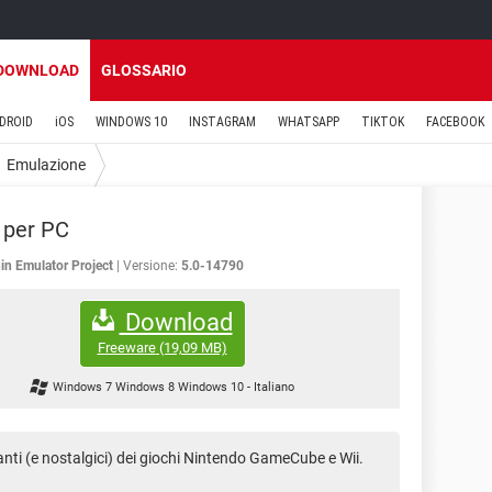
DOWNLOAD
GLOSSARIO
DROID
iOS
WINDOWS 10
INSTAGRAM
WHATSAPP
TIKTOK
FACEBOOK
Emulazione
 per PC
in Emulator Project
Versione:
5.0-14790
Download
Freeware
(19,09 MB)
Windows 7 Windows 8 Windows 10
-
Italiano
nti (e nostalgici) dei giochi Nintendo GameCube e Wii.